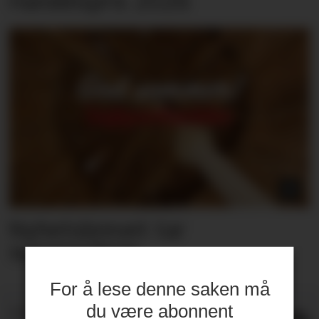
Handelspris 2026
Nyhetsbrevet tar
sommerferie
For å lese denne saken må
PRODUKTNYTT
du være abonnent