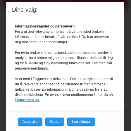
Siste artikler - Økologisk
Dine valg:
Kolonihagens norske
yoghurt: Trues av
Informasjonskapsler og personvern
melkemangel
For å gi deg relevante annonser på vårt nettsted bruker vi
informasjon fra ditt besøk på vårt nettsted. Du kan reservere
deg mot dette under "Innstillinger".
Marit Kolby vant
For øvrig bruker vi informasjonskapsler og lignende verktøy for
Økologisk Norge sin
analyse, for å sammenligne nettlesere, tilpasse innhold til deg
hederspris
og for å utvikle og tilby nødvendig funksjonalitet. Les mer i vår
personvernerklæring.
Blir enklere å velge
Vi er med i Fagpressen-nettverket. Om du samtykker under, vil
du få relevante annonser på nettstedene til medlemmene i
økologisk i butikkhylla
nettverket basert på informasjon fra dine besøk på tvers av
disse nettstedene. En oversikt over medlemmene finner du på
Fagpressen.no.
Kolonihagen sliter
med å få tak i nok melk
Avvis alle
Godta
Innstillinger