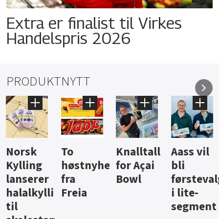
Extra er finalist til Virkes
Handelspris 2026
PRODUKTNYTT
Knalltall
Aass vil
Brus og
Hard
ter
for Açai
bli
jus fra
iste fra
Bowl
førstevalg
Berentsen
Hansa
i lite-
segment