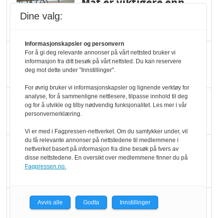
Mat er viktigere enn
pris når elbilister
Dine valg:
velger ladestopp
Informasjonskapsler og personvern
Ti bensinstasjoner
For å gi deg relevante annonser på vårt nettsted bruker vi
informasjon fra ditt besøk på vårt nettsted. Du kan reservere
legger ned hver måned
deg mot dette under "Innstillinger".
For øvrig bruker vi informasjonskapsler og lignende verktøy for
analyse, for å sammenligne nettlesere, tilpasse innhold til deg
Potetball, kylling og 98
og for å utvikle og tilby nødvendig funksjonalitet. Les mer i vår
oktan
personvernerklæring.
Vi er med i Fagpressen-nettverket. Om du samtykker under, vil
du få relevante annonser på nettstedene til medlemmene i
KBS-bransjen i
nettverket basert på informasjon fra dine besøk på tvers av
disse nettstedene. En oversikt over medlemmene finner du på
endring: Stadig større
Fagpressen.no.
serveringstilbud
Vokser med ferdigmat
Avvis alle
Godta
Innstillinger
i dagligvare