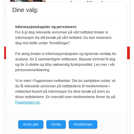
serveringstilbud
Dine valg:
Vokser med ferdigmat
i dagligvare
Informasjonskapsler og personvern
For å gi deg relevante annonser på vårt nettsted bruker vi
informasjon fra ditt besøk på vårt nettsted. Du kan reservere
deg mot dette under "Innstillinger".
Siste artikler - Butikk i praksis
For øvrig bruker vi informasjonskapsler og lignende verktøy for
analyse, for å sammenligne nettlesere, tilpasse innhold til deg
og for å utvikle og tilby nødvendig funksjonalitet. Les mer i vår
Rema-flaggskip
personvernerklæring.
dundrer videre
Vi er med i Fagpressen-nettverket. Om du samtykker under, vil
du få relevante annonser på nettstedene til medlemmene i
nettverket basert på informasjon fra dine besøk på tvers av
Slik opprettholdes
disse nettstedene. En oversikt over medlemmene finner du på
Fagpressen.no.
ølsalget
Færre varer, men fulle
Avvis alle
Godta
Innstillinger