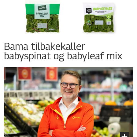
Bama tilbakekaller
babyspinat og babyleaf mix