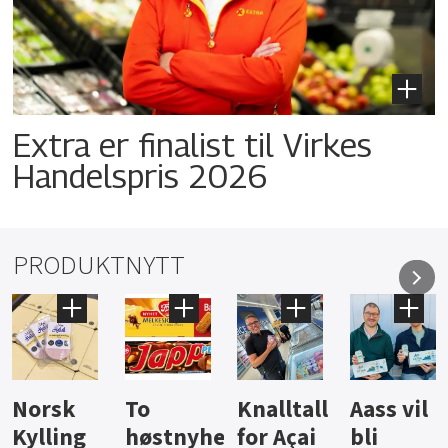
Extra er finalist til Virkes
Handelspris 2026
PRODUKTNYTT
Knalltall
Aass vil
Brus og
Hard
ter
for Açai
bli
jus fra
iste fra