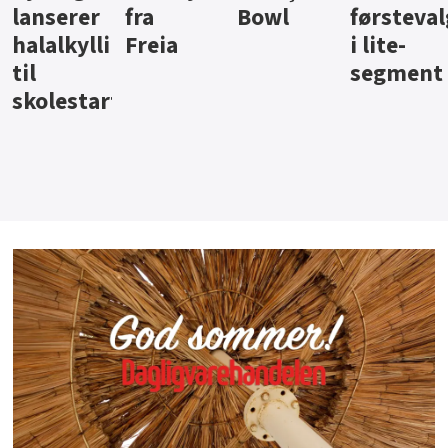
Bowl
førstevalg
Berentsen
Hansa
i lite-
segment