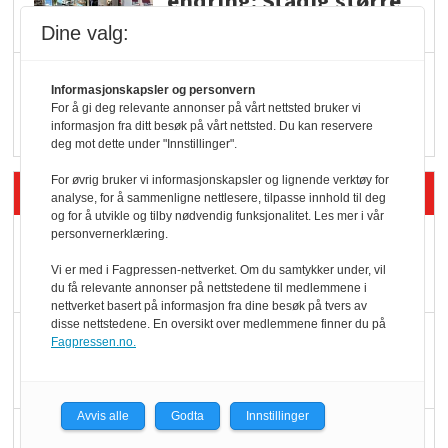
endring: Stadig større
serveringstilbud
Dine valg:
Vokser med ferdigmat
Informasjonskapsler og personvern
i dagligvare
For å gi deg relevante annonser på vårt nettsted bruker vi
informasjon fra ditt besøk på vårt nettsted. Du kan reservere
deg mot dette under "Innstillinger".
For øvrig bruker vi informasjonskapsler og lignende verktøy for
Siste artikler - Butikk i praksis
analyse, for å sammenligne nettlesere, tilpasse innhold til deg
og for å utvikle og tilby nødvendig funksjonalitet. Les mer i vår
personvernerklæring.
Rema-flaggskip
dundrer videre
Vi er med i Fagpressen-nettverket. Om du samtykker under, vil
du få relevante annonser på nettstedene til medlemmene i
nettverket basert på informasjon fra dine besøk på tvers av
disse nettstedene. En oversikt over medlemmene finner du på
Slik opprettholdes
Fagpressen.no.
ølsalget
Avvis alle
Godta
Innstillinger
Færre varer, men fulle