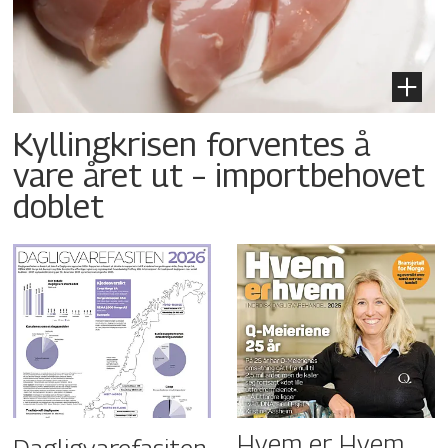
Kyllingkrisen forventes å
vare året ut – importbehovet
doblet
Hvem er Hvem