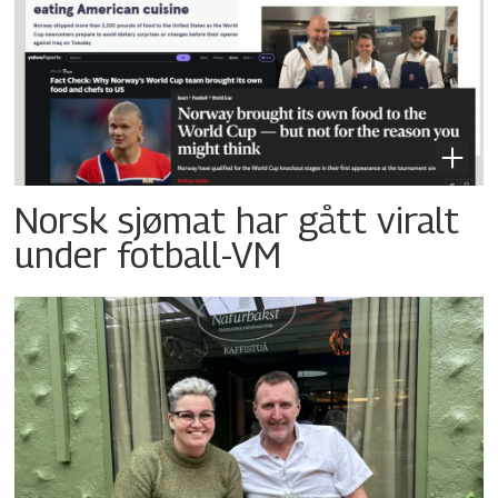
Norsk sjømat har gått viralt
under fotball-VM