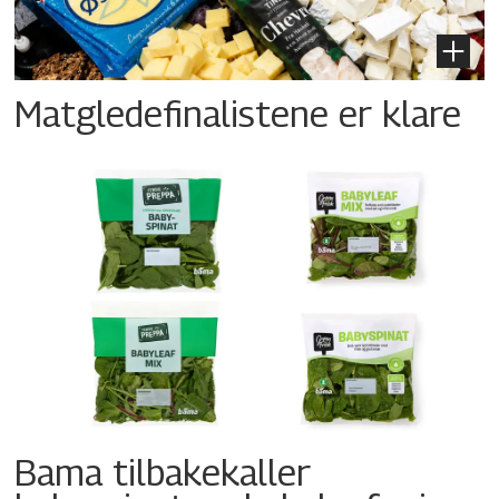
Matgledefinalistene er klare
Bama tilbakekaller