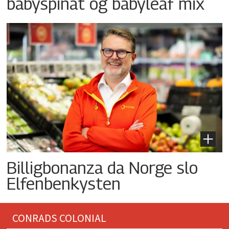
babyspinat og babyleaf mix
Billigbonanza da Norge slo
Elfenbenkysten
CONRADS COLONIAL