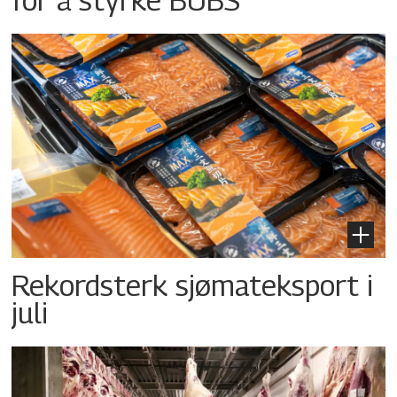
Rekordsterk sjømateksport i
juli