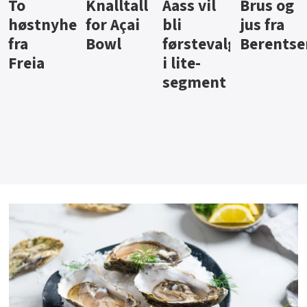
Knalltall
Aass vil
Brus og
Hard
ter
for Açai
bli
jus fra
iste fra
Bowl
førstevalg
Berentsen
Hansa
i lite-
segment