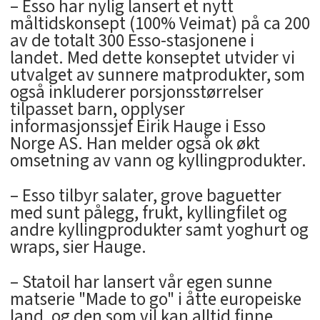
– Esso har nylig lansert et nytt
måltidskonsept (100% Veimat) på ca 200
av de totalt 300 Esso-stasjonene i
landet. Med dette konseptet utvider vi
utvalget av sunnere matprodukter, som
også inkluderer porsjonsstørrelser
tilpasset barn, opplyser
informasjonssjef Eirik Hauge i Esso
Norge AS. Han melder også ok økt
omsetning av vann og kyllingprodukter.
– Esso tilbyr salater, grove baguetter
med sunt pålegg, frukt, kyllingfilet og
andre kyllingprodukter samt yoghurt og
wraps, sier Hauge.
– Statoil har lansert vår egen sunne
matserie "Made to go" i åtte europeiske
land, og den som vil kan alltid finne