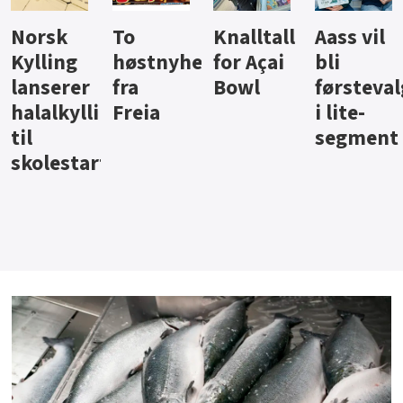
Knalltall
Aass vil
Brus og
Hard
ter
for Açai
bli
jus fra
iste fra
Bowl
førstevalg
Berentsen
Hansa
i lite-
segment