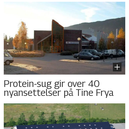
Protein-sug gir over 40
nyansettelser på Tine Frya