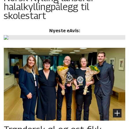
halalkylling­pålegg til
skolestart
Nyeste eAvis: