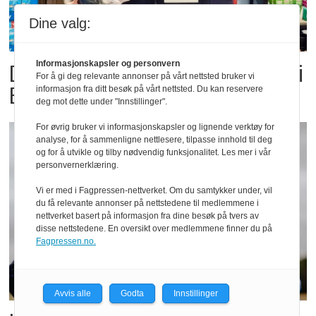
Dine valg:
Informasjonskapsler og personvern
Dette er landets beste Post i
For å gi deg relevante annonser på vårt nettsted bruker vi
Butikk
informasjon fra ditt besøk på vårt nettsted. Du kan reservere
deg mot dette under "Innstillinger".
For øvrig bruker vi informasjonskapsler og lignende verktøy for
analyse, for å sammenligne nettlesere, tilpasse innhold til deg
og for å utvikle og tilby nødvendig funksjonalitet. Les mer i vår
personvernerklæring.
Vi er med i Fagpressen-nettverket. Om du samtykker under, vil
du få relevante annonser på nettstedene til medlemmene i
nettverket basert på informasjon fra dine besøk på tvers av
disse nettstedene. En oversikt over medlemmene finner du på
Fagpressen.no.
Avvis alle
Godta
Innstillinger