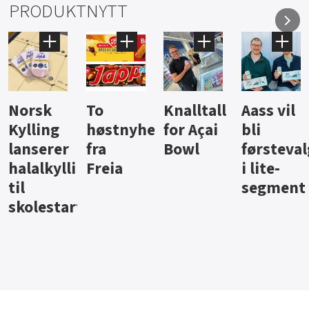
PRODUKTNYTT
Knalltall
Aass vil
Brus og
Hard
ter
for Açai
bli
jus fra
iste fra
Bowl
førstevalg
Berentsen
Hansa
i lite-
segment