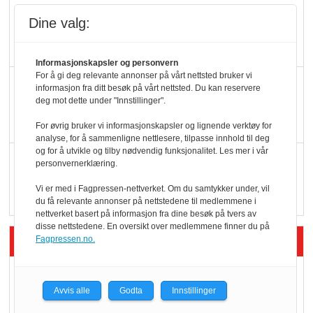
Potetball, kylling og 98
Dine valg:
oktan
Informasjonskapsler og personvern
For å gi deg relevante annonser på vårt nettsted bruker vi
KBS-bransjen i
informasjon fra ditt besøk på vårt nettsted. Du kan reservere
deg mot dette under "Innstillinger".
endring: Stadig større
serveringstilbud
For øvrig bruker vi informasjonskapsler og lignende verktøy for
analyse, for å sammenligne nettlesere, tilpasse innhold til deg
og for å utvikle og tilby nødvendig funksjonalitet. Les mer i vår
Vokser med ferdigmat
personvernerklæring.
i dagligvare
Vi er med i Fagpressen-nettverket. Om du samtykker under, vil
du få relevante annonser på nettstedene til medlemmene i
nettverket basert på informasjon fra dine besøk på tvers av
disse nettstedene. En oversikt over medlemmene finner du på
Siste artikler - Butikk i praksis
Fagpressen.no.
Rema-flaggskip
Avvis alle
Godta
Innstillinger
dundrer videre