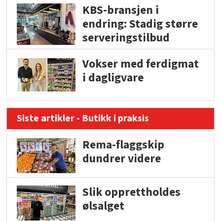
KBS-bransjen i
endring: Stadig større
serveringstilbud
Vokser med ferdigmat
i dagligvare
Siste artikler - Butikk i praksis
Rema-flaggskip
dundrer videre
Slik opprettholdes
ølsalget