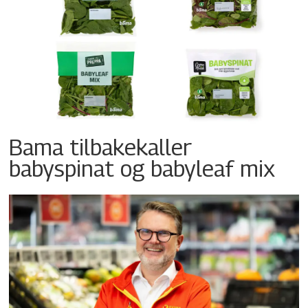
Bama tilbakekaller
babyspinat og babyleaf mix