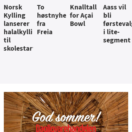
Knalltall
Aass vil
Brus og
Hard
ter
for Açai
bli
jus fra
iste fra
Bowl
førstevalg
Berentsen
Hansa
i lite-
segment