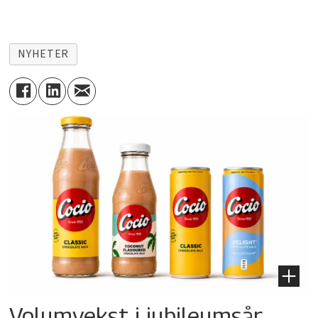
NYHETER
Volumvekst i jubileumsår