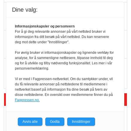
Færre varer, men fulle
Dine valg:
hyller
Informasjonskapsler og personvern
For å gi deg relevante annonser på vårt nettsted bruker vi
KI lager mat i butikken
informasjon fra ditt besøk på vårt nettsted. Du kan reservere
deg mot dette under "Innstillinger".
For øvrig bruker vi informasjonskapsler og lignende verktøy for
analyse, for å sammenligne nettlesere, tilpasse innhold til deg
og for å utvikle og tilby nødvendig funksjonalitet. Les mer i vår
Q passerte 1 milliard i
personvernerklæring.
Rema i 2025
Vi er med i Fagpressen-nettverket. Om du samtykker under, vil
du få relevante annonser på nettstedene til medlemmene i
nettverket basert på informasjon fra dine besøk på tvers av
disse nettstedene. En oversikt over medlemmene finner du på
Siste artikler - Økologisk
Fagpressen.no.
Kolonihagens norske
yoghurt: Trues av
Avvis alle
Godta
Innstillinger