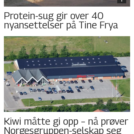
Protein-sug gir over 40
nyansettelser på Tine Frya
Kiwi måtte gi opp – nå prøver
Norgesgruppen-selskap seg