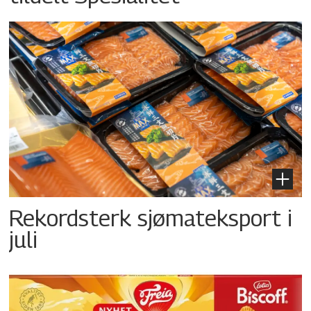
Rekordsterk sjømateksport i
juli