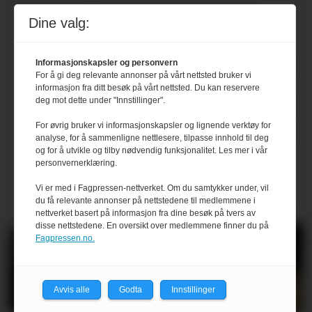
Blir enklere å velge
Dine valg:
økologisk i butikkhylla
Informasjonskapsler og personvern
For å gi deg relevante annonser på vårt nettsted bruker vi
Kolonihagen sliter
informasjon fra ditt besøk på vårt nettsted. Du kan reservere
med å få tak i nok melk
deg mot dette under "Innstillinger".
For øvrig bruker vi informasjonskapsler og lignende verktøy for
analyse, for å sammenligne nettlesere, tilpasse innhold til deg
Rapport: Økokundene
og for å utvikle og tilby nødvendig funksjonalitet. Les mer i vår
personvernerklæring.
er klare! Er markedet
det?
Vi er med i Fagpressen-nettverket. Om du samtykker under, vil
du få relevante annonser på nettstedene til medlemmene i
nettverket basert på informasjon fra dine besøk på tvers av
disse nettstedene. En oversikt over medlemmene finner du på
Fagpressen.no.
Avvis alle
Godta
Innstillinger