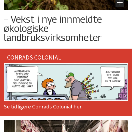
– Vekst i nye innmeldte
økologiske
landbruksvirksomheter
CONRADS COLONIAL
Se tidligere Conrads Colonial her.