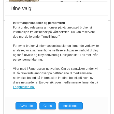
Rema-flaggskip
Dine valg:
dundrer videre
Informasjonskapsler og personvern
Slik opprettholdes
For å gi deg relevante annonser på vårt nettsted bruker vi
informasjon fra ditt besøk på vårt nettsted. Du kan reservere
ølsalget
deg mot dette under "Innstillinger".
For øvrig bruker vi informasjonskapsler og lignende verktøy for
Færre varer, men fulle
analyse, for å sammenligne nettlesere, tilpasse innhold til deg
og for å utvikle og tilby nødvendig funksjonalitet. Les mer i vår
hyller
personvernerklæring.
Vi er med i Fagpressen-nettverket. Om du samtykker under, vil
du få relevante annonser på nettstedene til medlemmene i
KI lager mat i butikken
nettverket basert på informasjon fra dine besøk på tvers av
disse nettstedene. En oversikt over medlemmene finner du på
Fagpressen.no.
Q passerte 1 milliard i
Avvis alle
Godta
Innstillinger
Rema i 2025