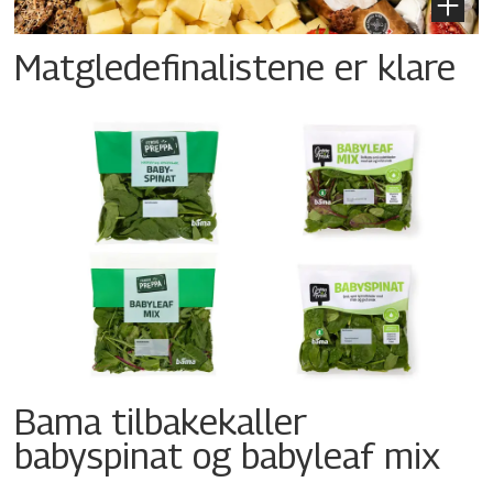
Matgledefinalistene er klare
Bama tilbakekaller
babyspinat og babyleaf mix