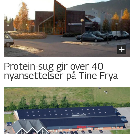
Protein-sug gir over 40
nyansettelser på Tine Frya