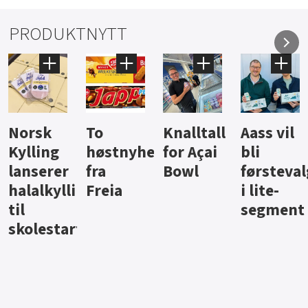
PRODUKTNYTT
Knalltall
Aass vil
Brus og
Hard
ter
for Açai
bli
jus fra
iste fra
Bowl
førstevalg
Berentsen
Hansa
i lite-
segment