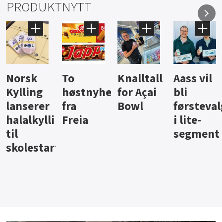
PRODUKTNYTT
Knalltall
Aass vil
Brus og
Hard
ter
for Açai
bli
jus fra
iste fra
Bowl
førstevalg
Berentsen
Hansa
i lite-
segment