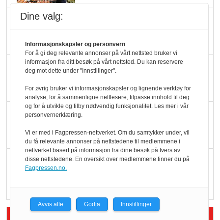
Dine valg:
Slik opprettholdes
ølsalget
Informasjonskapsler og personvern
For å gi deg relevante annonser på vårt nettsted bruker vi
informasjon fra ditt besøk på vårt nettsted. Du kan reservere
Færre varer, men fulle
deg mot dette under "Innstillinger".
hyller
For øvrig bruker vi informasjonskapsler og lignende verktøy for
analyse, for å sammenligne nettlesere, tilpasse innhold til deg
og for å utvikle og tilby nødvendig funksjonalitet. Les mer i vår
KI lager mat i butikken
personvernerklæring.
Vi er med i Fagpressen-nettverket. Om du samtykker under, vil
du få relevante annonser på nettstedene til medlemmene i
nettverket basert på informasjon fra dine besøk på tvers av
Q passerte 1 milliard i
disse nettstedene. En oversikt over medlemmene finner du på
Fagpressen.no.
Rema i 2025
Avvis alle
Godta
Innstillinger
Siste artikler - Økologisk