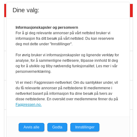
Siste artikler - KBS
Dine valg:
Mat er viktigere enn
Informasjonskapsler og personvern
pris når elbilister
For å gi deg relevante annonser på vårt nettsted bruker vi
informasjon fra ditt besøk på vårt nettsted. Du kan reservere
velger ladestopp
deg mot dette under "Innstillinger".
For øvrig bruker vi informasjonskapsler og lignende verktøy for
Ti bensinstasjoner
analyse, for å sammenligne nettlesere, tilpasse innhold til deg
legger ned hver måned
og for å utvikle og tilby nødvendig funksjonalitet. Les mer i vår
personvernerklæring.
Vi er med i Fagpressen-nettverket. Om du samtykker under, vil
Potetball, kylling og 98
du få relevante annonser på nettstedene til medlemmene i
nettverket basert på informasjon fra dine besøk på tvers av
oktan
disse nettstedene. En oversikt over medlemmene finner du på
Fagpressen.no.
KBS-bransjen i
endring: Stadig større
Avvis alle
Godta
Innstillinger
serveringstilbud