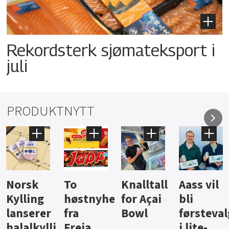
Rekordsterk sjømateksport i
juli
PRODUKTNYTT
Knalltall
Aass vil
Brus og
Hard
ter
for Açai
bli
jus fra
iste fra
Bowl
førstevalg
Berentsen
Hansa
i lite-