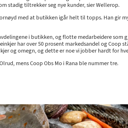
m stadig tiltrekker seg nye kunder, sier Wellerop.
fornøyd med at butikken igår helt til topps. Han gir m
e avdelingene i butikken, og flotte medarbeidere som 
einkjer har over 50 prosent markedsandel og Coop står s
kjer og omegn, og dette er noe vi jobber hardt for hve
Olrud, mens Coop Obs Mo i Rana ble nummer tre.