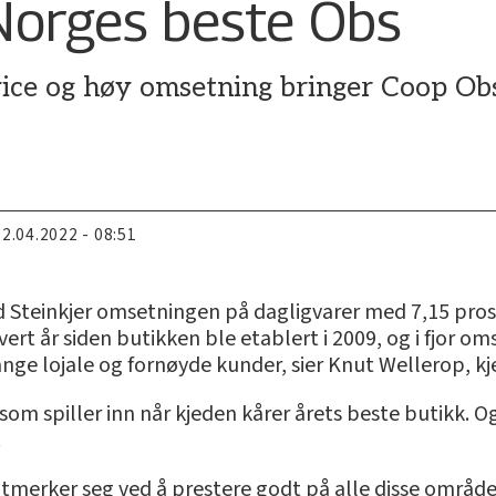
 Norges beste Obs
ce og høy omsetning bringer Coop Obs S
22.04.2022 - 08:51
 Steinkjer omsetningen på dagligvarer med 7,15 pr
ert år siden butikken ble etablert i 2009, og i fjor om
ange lojale og fornøyde kunder, sier Knut Wellerop, k
om spiller inn når kjeden kårer årets beste butikk. Ogs
.
merker seg ved å prestere godt på alle disse område