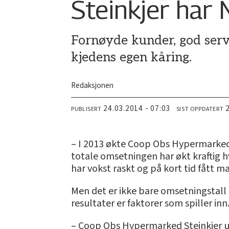
Steinkjer har
Fornøyde kunder, god servi
kjedens egen kåring.
Redaksjonen
24.03.2014 - 07:03
PUBLISERT
SIST OPPDATERT
– I 2013 økte Coop Obs Hypermarked
totale omsetningen har økt kraftig hv
har vokst raskt og på kort tid fått m
Men det er ikke bare omsetningstall s
resultater er faktorer som spiller inn
– Coop Obs Hypermarked Steinkjer ut