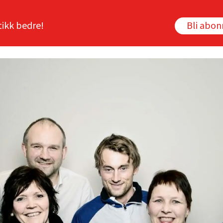
tikk bedre!
Bli abo