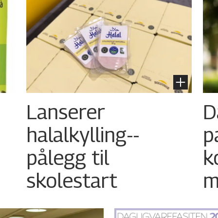
Lanserer
D
halalkylling-­
p
pålegg til
k
skolestart
m