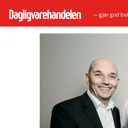
— gjør god bu