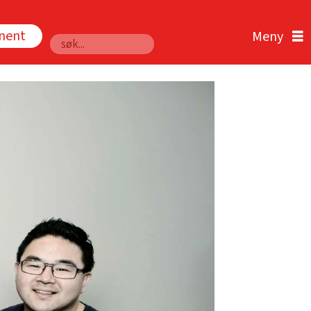
nnent
Søk