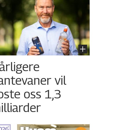
årligere
antevaner vil
oste oss 1,3
illiarder