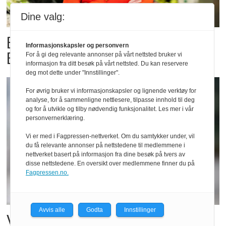
Dine valg:
Billigbonanza da Norge slo
Informasjonskapsler og personvern
Elfenbenkysten
For å gi deg relevante annonser på vårt nettsted bruker vi
informasjon fra ditt besøk på vårt nettsted. Du kan reservere
deg mot dette under "Innstillinger".
For øvrig bruker vi informasjonskapsler og lignende verktøy for
analyse, for å sammenligne nettlesere, tilpasse innhold til deg
og for å utvikle og tilby nødvendig funksjonalitet. Les mer i vår
personvernerklæring.
Vi er med i Fagpressen-nettverket. Om du samtykker under, vil
du få relevante annonser på nettstedene til medlemmene i
nettverket basert på informasjon fra dine besøk på tvers av
disse nettstedene. En oversikt over medlemmene finner du på
Fagpressen.no.
Avvis alle
Godta
Innstillinger
Vil vokse i brusmarkedet