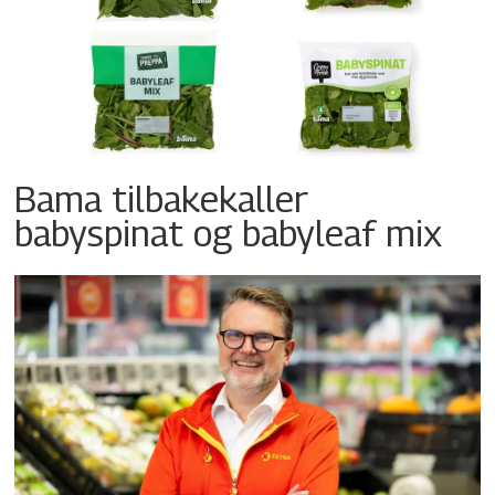
Bama tilbakekaller
babyspinat og babyleaf mix