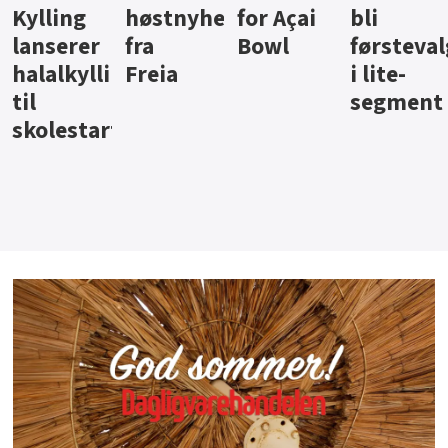
heter
for Açai
bli
jus fra
iste fra
Bowl
førstevalg
Berentsen
Hansa
g
i lite-
segment