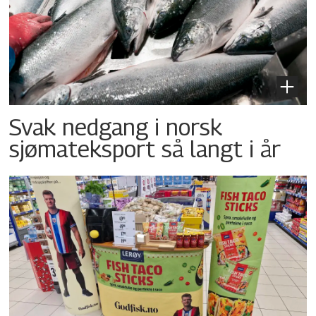
Svak nedgang i norsk
sjømateksport så langt i år