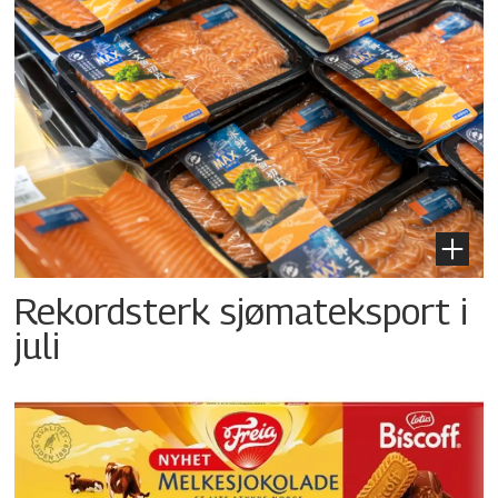
Rekordsterk sjømateksport i
juli