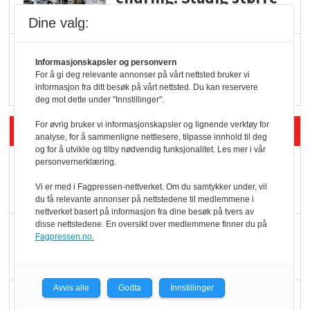
serveringstilbud
Dine valg:
Vokser med ferdigmat
Informasjonskapsler og personvern
i dagligvare
For å gi deg relevante annonser på vårt nettsted bruker vi
informasjon fra ditt besøk på vårt nettsted. Du kan reservere
deg mot dette under "Innstillinger".
For øvrig bruker vi informasjonskapsler og lignende verktøy for
Siste artikler - Butikk i praksis
analyse, for å sammenligne nettlesere, tilpasse innhold til deg
og for å utvikle og tilby nødvendig funksjonalitet. Les mer i vår
Rema-flaggskip
personvernerklæring.
dundrer videre
Vi er med i Fagpressen-nettverket. Om du samtykker under, vil
du få relevante annonser på nettstedene til medlemmene i
nettverket basert på informasjon fra dine besøk på tvers av
disse nettstedene. En oversikt over medlemmene finner du på
Slik opprettholdes
Fagpressen.no.
ølsalget
Avvis alle
Godta
Innstillinger
Færre varer, men fulle