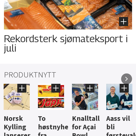
Rekordsterk sjømateksport i
juli
PRODUKTNYTT
Knalltall
Aass vil
Brus og
Hard
ter
for Açai
bli
jus fra
iste fra
Bowl
førstevalg
Berentsen
Hansa