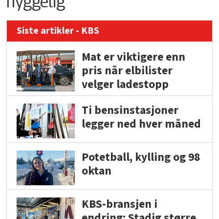
hyggelig
Siste artikler - KBS
Mat er viktigere enn
pris når elbilister
velger ladestopp
Ti bensinstasjoner
legger ned hver måned
Potetball, kylling og 98
oktan
KBS-bransjen i
endring: Stadig større