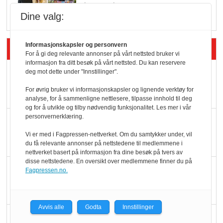
i dagligvare
Dine valg:
Informasjonskapsler og personvern
Siste artikler - Butikk i praksis
For å gi deg relevante annonser på vårt nettsted bruker vi
informasjon fra ditt besøk på vårt nettsted. Du kan reservere
Rema-flaggskip
deg mot dette under "Innstillinger".
dundrer videre
For øvrig bruker vi informasjonskapsler og lignende verktøy for
analyse, for å sammenligne nettlesere, tilpasse innhold til deg
og for å utvikle og tilby nødvendig funksjonalitet. Les mer i vår
personvernerklæring.
Slik opprettholdes
ølsalget
Vi er med i Fagpressen-nettverket. Om du samtykker under, vil
du få relevante annonser på nettstedene til medlemmene i
nettverket basert på informasjon fra dine besøk på tvers av
disse nettstedene. En oversikt over medlemmene finner du på
Færre varer, men fulle
Fagpressen.no.
hyller
Avvis alle
Godta
Innstillinger
KI lager mat i butikken