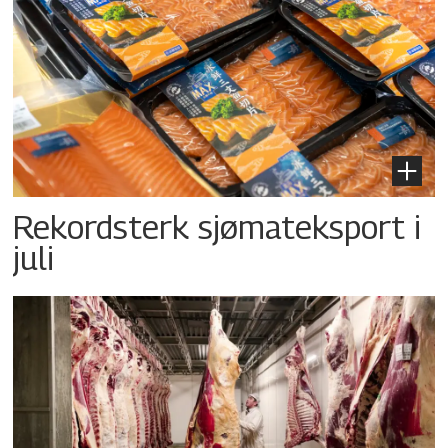
Rekordsterk sjømateksport i
juli