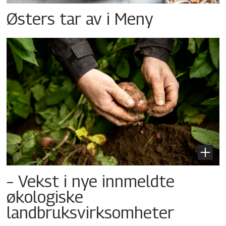
Østers tar av i Meny
– Vekst i nye innmeldte
økologiske
landbruksvirksomheter