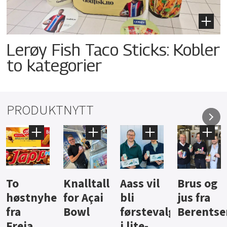
Lerøy Fish Taco Sticks: Kobler
to kategorier
PRODUKTNYTT
Knalltall
Aass vil
Brus og
Hard
eter
for Açai
bli
jus fra
iste fra
Bowl
førstevalg
Berentsen
Hansa
i lite-