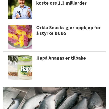
koste oss 1,3 milliarder
Orkla Snacks gjør oppkjøp for
å styrke BUBS
Hapå Ananas er tilbake