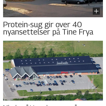
Protein-sug gir over 40
nyansettelser på Tine Frya