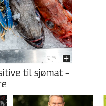
tive til sjømat –
re