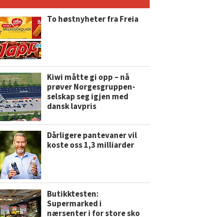
To høstnyheter fra Freia
Kiwi måtte gi opp – nå
prøver Norgesgruppen-
selskap seg igjen med
dansk lavpris
Dårligere pantevaner vil
koste oss 1,3 milliarder
Butikktesten:
Supermarked i
nærsenter i for store sko