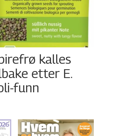
pirefrø kalles
ilbake etter E.
oli-funn