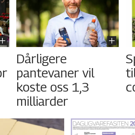
Dårligere
S
or
pantevaner vil
t
koste oss 1,3
c
milliarder