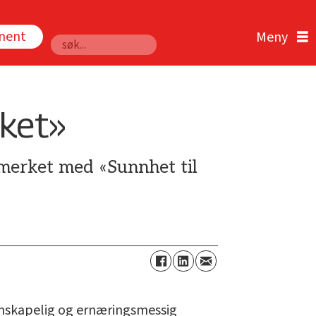
nnent
Søk
lket»
 merket med «Sunnhet til
enskapelig og ernæringsmessig