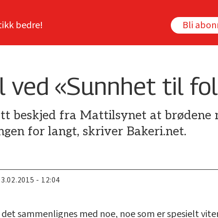
tikk bedre!
Bli abo
l ved «Sunnhet til fo
ått beskjed fra Mattilsynet at brødene
ngen for langt, skriver Bakeri.net.
03.02.2015 - 12:04
å det sammenlignes med noe, noe som er spesielt vit