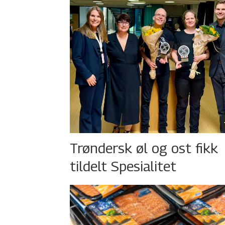
Trøndersk øl og ost fikk
tildelt Spesialitet