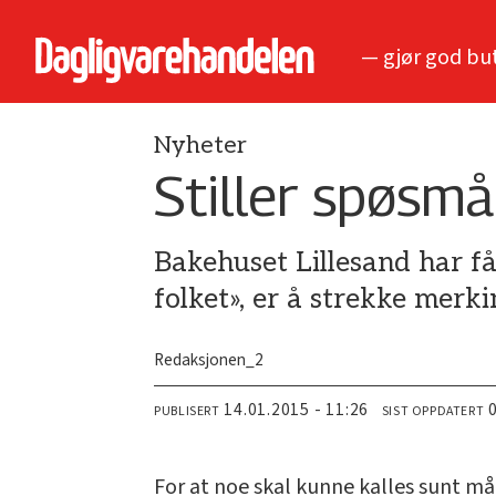
— gjør god bu
Nyheter
Stiller spøsmå
Bakehuset Lillesand har f
folket», er å strekke merki
Redaksjonen_2
14.01.2015 - 11:26
PUBLISERT
SIST OPPDATERT
For at noe skal kunne kalles sunt m