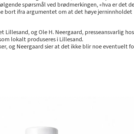
lt følgende spørsmål ved brødmerkingen, «hva er det d
 se bort ifra argumentet om at det høye jerninnholdet 
t Lillesand, og Ole H. Neergaard, presseansvarlig hos 
som lokalt produseres i Lillesand.
r, og Neergaard sier at det ikke blir noe eventuelt fo