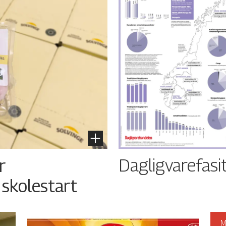
Dagligvarefasi
r
 skolestart
M