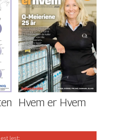
ten
Hvem er Hvem
est lest: