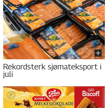
Rekordsterk sjømateksport i
juli