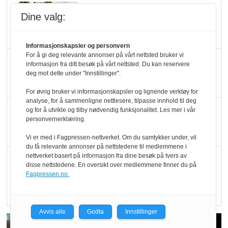
Marit Kolby vant
Dine valg:
Økologisk Norge sin
hederspris
Informasjonskapsler og personvern
For å gi deg relevante annonser på vårt nettsted bruker vi
Blir enklere å velge
informasjon fra ditt besøk på vårt nettsted. Du kan reservere
deg mot dette under "Innstillinger".
økologisk i butikkhylla
For øvrig bruker vi informasjonskapsler og lignende verktøy for
analyse, for å sammenligne nettlesere, tilpasse innhold til deg
Kolonihagen sliter
og for å utvikle og tilby nødvendig funksjonalitet. Les mer i vår
personvernerklæring.
med å få tak i nok melk
Vi er med i Fagpressen-nettverket. Om du samtykker under, vil
du få relevante annonser på nettstedene til medlemmene i
nettverket basert på informasjon fra dine besøk på tvers av
Rapport: Økokundene
disse nettstedene. En oversikt over medlemmene finner du på
er klare! Er markedet
Fagpressen.no.
det?
Avvis alle
Godta
Innstillinger