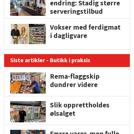
endring: Stadig større
serveringstilbud
Vokser med ferdigmat
i dagligvare
Siste artikler - Butikk i praksis
Rema-flaggskip
dundrer videre
Slik opprettholdes
ølsalget
Færre varer, men fulle