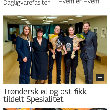
Hvem er Hvem
Dagligvarefasiten
Trøndersk øl og ost fikk
tildelt Spesialitet