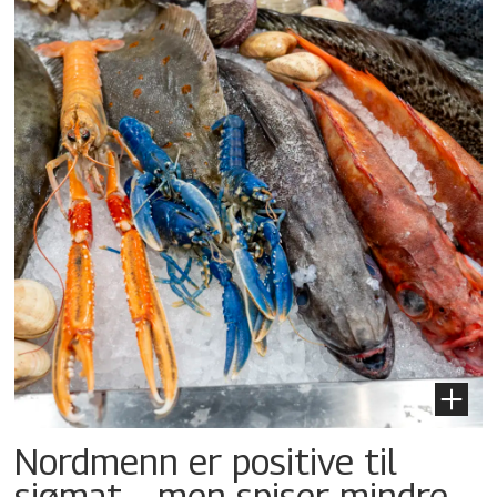
Nordmenn er positive til
sjømat – men spiser mindre