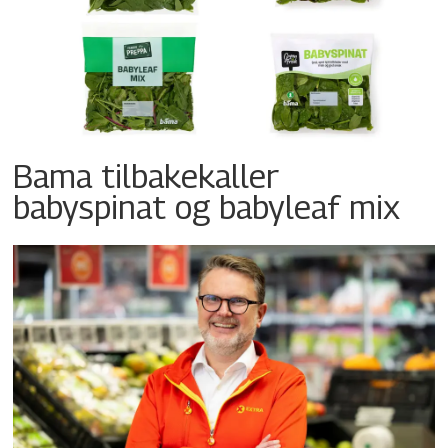
Bama tilbakekaller
babyspinat og babyleaf mix