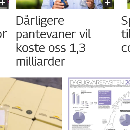
Dårligere
S
or
pantevaner vil
t
koste oss 1,3
c
milliarder