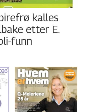
pirefrø kalles
ilbake etter E.
oli-funn