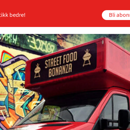
tikk bedre!
Bli abo