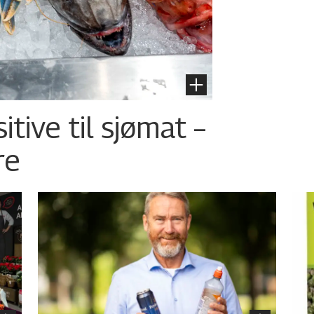
tive til sjømat –
re