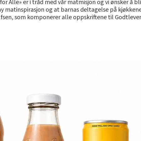
r Alle» er i tråd med vår matmisjon og vi ønsker å b
 ny matinspirasjon og at barnas deltagelse på kjøkke
lfsen, som komponerer alle oppskriftene til Godtlever