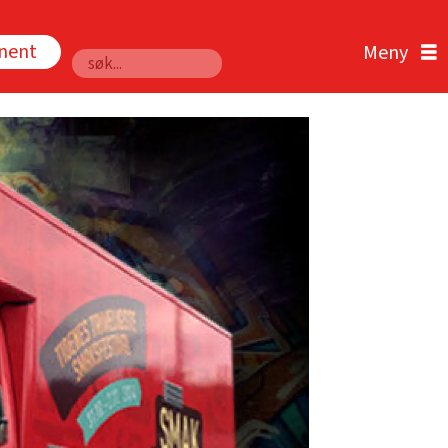
nnent
Søk