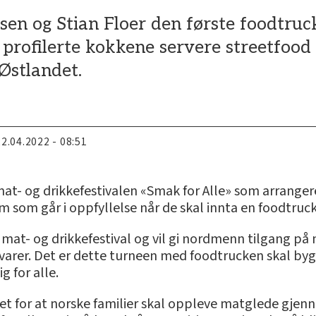
sen og Stian Floer den første foodtruck
profilerte kokkene servere streetfood 
Østlandet.
22.04.2022 - 08:51
t- og drikkefestivalen «Smak for Alle» som arrangeres
 som går i oppfyllelse når de skal innta en foodtruck 
te mat- og drikkefestival og vil gi nordmenn tilgang p
arer. Det er dette turneen med foodtrucken skal bygg
g for alle.
bbet for at norske familier skal oppleve matglede gje