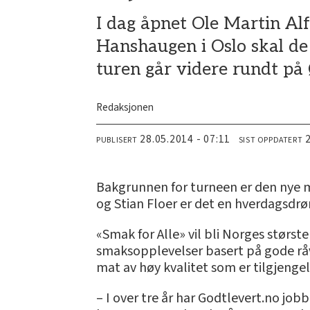
I dag åpnet Ole Martin Alf
Hanshaugen i Oslo skal de 
turen går videre rundt på 
Redaksjonen
28.05.2014 - 07:11
PUBLISERT
SIST OPPDATERT
Bakgrunnen for turneen er den nye ma
og Stian Floer er det en hverdagsdrøm
«Smak for Alle» vil bli Norges størs
smaksopplevelser basert på gode råv
mat av høy kvalitet som er tilgjengeli
– I over tre år har Godtlevert.no jo