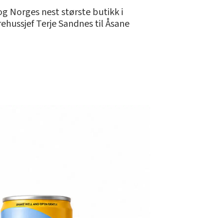
og Norges nest største butikk i
rehussjef Terje Sandnes til Åsane