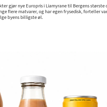
er gjør nye Europris i Liamyrane til Bergens største 
nge flere matvarer, og har egen frysedisk, forteller va
ge byens billigste øl.