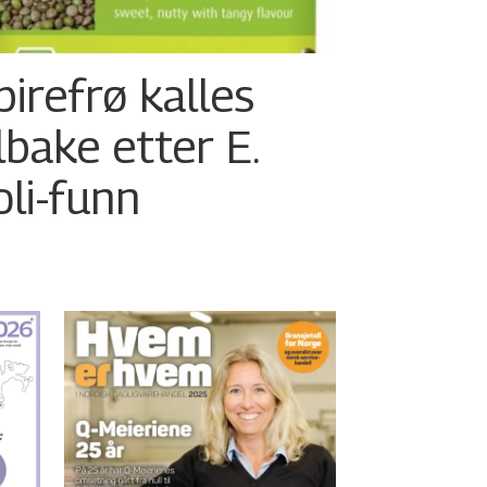
pirefrø kalles
ilbake etter E.
oli-funn