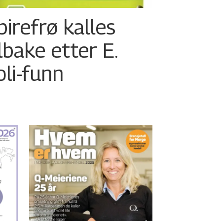
pirefrø kalles
ilbake etter E.
oli-funn