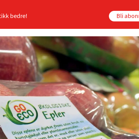
tikk bedre!
Bli abo