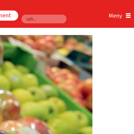
nnent
Søk