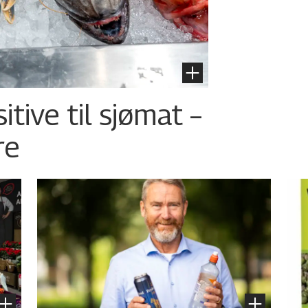
tive til sjømat –
re