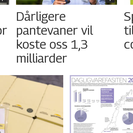
Dårligere
S
or
pantevaner vil
t
koste oss 1,3
c
milliarder