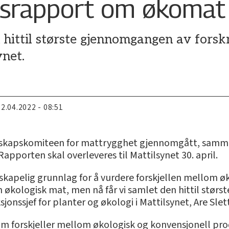
gsrapport om økomat
 hittil største gjennomgangen av forsk
ynet.
22.04.2022 - 08:51
enskapskomiteen for mattrygghet gjennomgått, sammen
porten skal overleveres til Mattilsynet 30. april.
nskapelig grunnlag for å vurdere forskjellen mellom 
kologisk mat, men nå får vi samlet den hittil størs
onssjef for planter og økologi i Mattilsynet, Are Slett
r om forskjeller mellom økologisk og konvensjonell pro