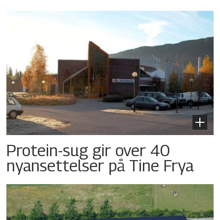
Protein-sug gir over 40
nyansettelser på Tine Frya