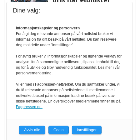
pris når elbilister
velger ladestopp
Dine valg:
Ti bensinstasjoner
Informasjonskapsler og personvern
legger ned hver måned
For å gi deg relevante annonser på vårt nettsted bruker vi
informasjon fra ditt besøk på vårt nettsted. Du kan reservere
deg mot dette under "Innstillinger".
Potetball, kylling og 98
For øvrig bruker vi informasjonskapsler og lignende verktøy for
oktan
analyse, for å sammenligne nettlesere, tilpasse innhold til deg
og for å utvikle og tilby nødvendig funksjonalitet. Les mer i vår
personvernerklæring.
KBS-bransjen i
Vi er med i Fagpressen-nettverket. Om du samtykker under, vil
du få relevante annonser på nettstedene til medlemmene i
endring: Stadig større
nettverket basert på informasjon fra dine besøk på tvers av
serveringstilbud
disse nettstedene. En oversikt over medlemmene finner du på
Fagpressen.no.
Vokser med ferdigmat
i dagligvare
Avvis alle
Godta
Innstillinger