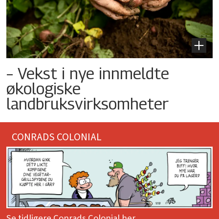
– Vekst i nye innmeldte
økologiske
landbruksvirksomheter
CONRADS COLONIAL
Se tidligere Conrads Colonial her.