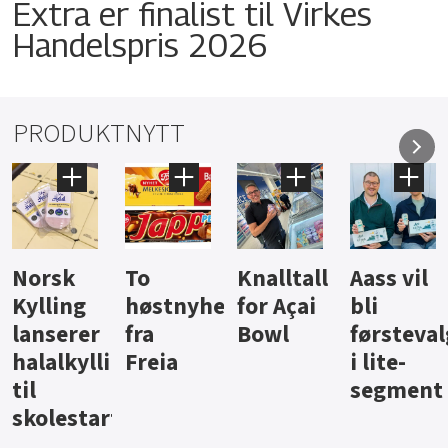
Extra er finalist til Virkes
Handelspris 2026
PRODUKTNYTT
Knalltall
Aass vil
Brus og
Hard
ter
for Açai
bli
jus fra
iste fra
Bowl
førstevalg
Berentsen
Hansa
i lite-
segment