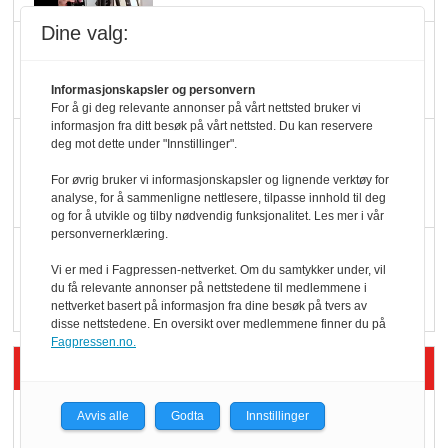
Dine valg:
Potetball, kylling og 98
oktan
Informasjonskapsler og personvern
For å gi deg relevante annonser på vårt nettsted bruker vi
informasjon fra ditt besøk på vårt nettsted. Du kan reservere
KBS-bransjen i
deg mot dette under "Innstillinger".
endring: Stadig større
For øvrig bruker vi informasjonskapsler og lignende verktøy for
serveringstilbud
analyse, for å sammenligne nettlesere, tilpasse innhold til deg
og for å utvikle og tilby nødvendig funksjonalitet. Les mer i vår
personvernerklæring.
Vokser med ferdigmat
Vi er med i Fagpressen-nettverket. Om du samtykker under, vil
i dagligvare
du få relevante annonser på nettstedene til medlemmene i
nettverket basert på informasjon fra dine besøk på tvers av
disse nettstedene. En oversikt over medlemmene finner du på
Fagpressen.no.
Siste artikler - Butikk i praksis
Rema-flaggskip
Avvis alle
Godta
Innstillinger