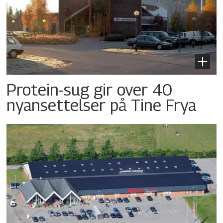
Protein-sug gir over 40
nyansettelser på Tine Frya