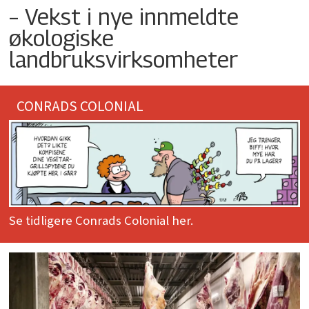
– Vekst i nye innmeldte
økologiske
landbruksvirksomheter
CONRADS COLONIAL
Se tidligere Conrads Colonial her.