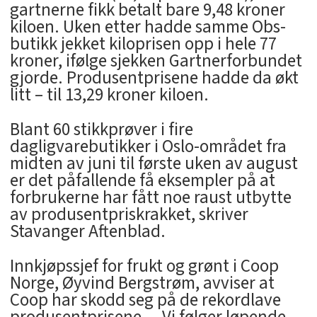
gartnerne fikk betalt bare 9,48 kroner
kiloen. Uken etter hadde samme Obs-
butikk jekket kiloprisen opp i hele 77
kroner, ifølge sjekken Gartnerforbundet
gjorde. Produsentprisene hadde da økt
litt – til 13,29 kroner kiloen.
Blant 60 stikkprøver i fire
dagligvarebutikker i Oslo-området fra
midten av juni til første uken av august
er det påfallende få eksempler på at
forbrukerne har fått noe raust utbytte
av produsentpriskrakket, skriver
Stavanger Aftenblad.
Innkjøpssjef for frukt og grønt i Coop
Norge, Øyvind Bergstrøm, avviser at
Coop har skodd seg på de rekordlave
produsentprisene. – Vi følger løpende