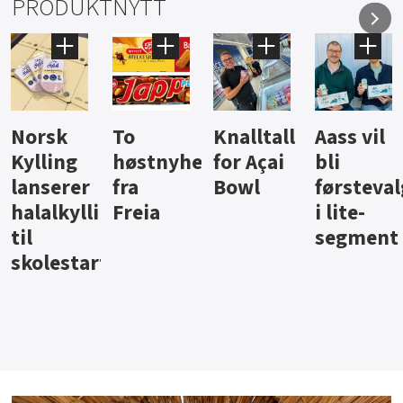
PRODUKTNYTT
Knalltall
Aass vil
Brus og
Hard
ter
for Açai
bli
jus fra
iste fra
Bowl
førstevalg
Berentsen
Hansa
i lite-
segment