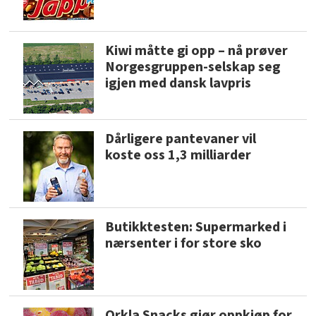
Kiwi måtte gi opp – nå prøver
Norgesgruppen-selskap seg
igjen med dansk lavpris
Dårligere pantevaner vil
koste oss 1,3 milliarder
Butikktesten: Supermarked i
nærsenter i for store sko
Orkla Snacks gjør oppkjøp for