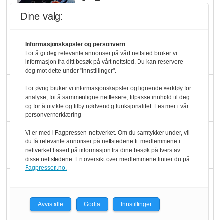
melkemangel
Dine valg:
Marit Kolby vant
Informasjonskapsler og personvern
Økologisk Norge sin
For å gi deg relevante annonser på vårt nettsted bruker vi
hederspris
informasjon fra ditt besøk på vårt nettsted. Du kan reservere
deg mot dette under "Innstillinger".
Blir enklere å velge
For øvrig bruker vi informasjonskapsler og lignende verktøy for
analyse, for å sammenligne nettlesere, tilpasse innhold til deg
økologisk i butikkhylla
og for å utvikle og tilby nødvendig funksjonalitet. Les mer i vår
personvernerklæring.
Kolonihagen sliter
Vi er med i Fagpressen-nettverket. Om du samtykker under, vil
du få relevante annonser på nettstedene til medlemmene i
med å få tak i nok melk
nettverket basert på informasjon fra dine besøk på tvers av
disse nettstedene. En oversikt over medlemmene finner du på
Fagpressen.no.
Rapport: Økokundene
er klare! Er markedet
Avvis alle
Godta
Innstillinger
det?