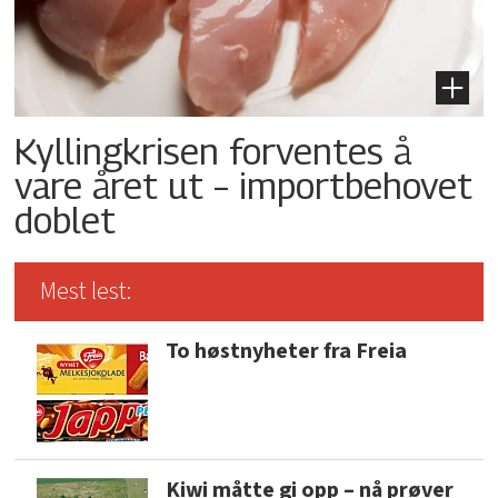
Kyllingkrisen forventes å
vare året ut – importbehovet
doblet
Mest lest:
To høstnyheter fra Freia
Kiwi måtte gi opp – nå prøver