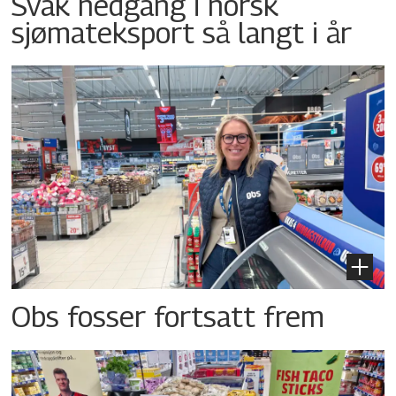
Svak nedgang i norsk
sjømateksport så langt i år
Obs fosser fortsatt frem