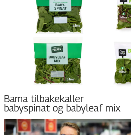
Bama tilbakekaller
babyspinat og babyleaf mix