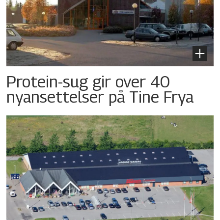
Protein-sug gir over 40
nyansettelser på Tine Frya