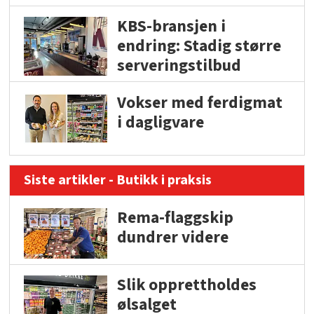
KBS-bransjen i
endring: Stadig større
serveringstilbud
Vokser med ferdigmat
i dagligvare
Siste artikler - Butikk i praksis
Rema-flaggskip
dundrer videre
Slik opprettholdes
ølsalget