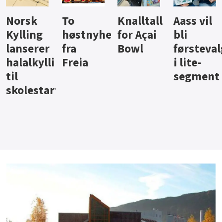
Knalltall
Aass vil
Brus og
Hard
ter
for Açai
bli
jus fra
iste fra
Bowl
førstevalg
Berentsen
Hansa
i lite-
segment