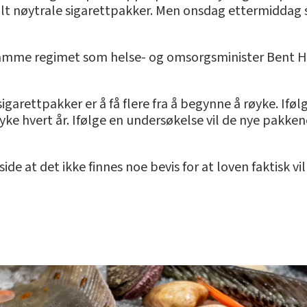
t nøytrale sigarettpakker. Men onsdag ettermiddag sa 
amme regimet som helse- og omsorgsminister Bent Høi
garettpakker er å få flere fra å begynne å røyke. Ifølg
e hvert år. Ifølge en undersøkelse vil de nye pakken
 at det ikke finnes noe bevis for at loven faktisk vil