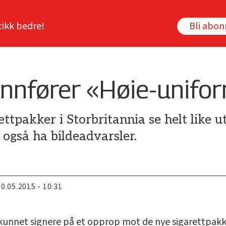
tikk bedre!
Bli abo
innfører «Høie-unifo
rettpakker i Storbritannia se helt like
 også ha bildeadvarsler.
20.05.2015 - 10:31
kunnet signere på et opprop mot de nye sigarettpakke