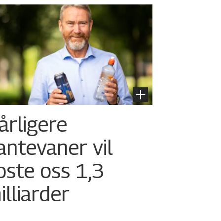
årligere
antevaner vil
oste oss 1,3
illiarder