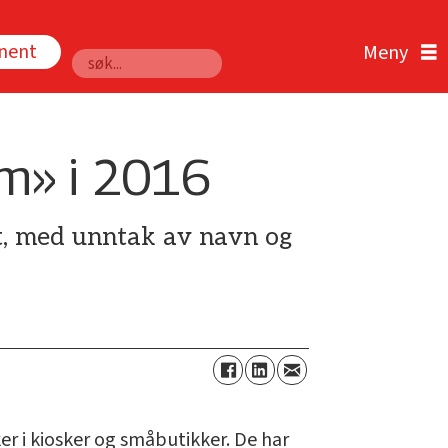
nnent
Søk
rm» i 2016
 ut, med unntak av navn og
r i kiosker og småbutikker. De har