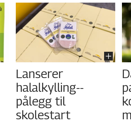
Lanserer
D
halalkylling-­
p
pålegg til
k
skolestart
m