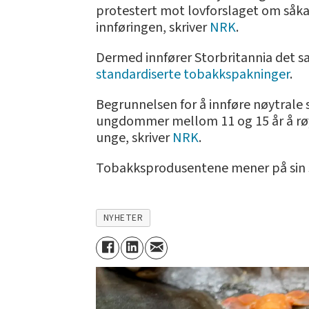
protestert mot lovforslaget om såkal
innføringen, skriver
NRK
.
Dermed innfører Storbritannia det s
standardiserte tobakkspakninger
.
Begrunnelsen for å innføre nøytrale si
ungdommer mellom 11 og 15 år å røyk
unge, skriver
NRK
.
Tobakksprodusentene mener på sin side
NYHETER