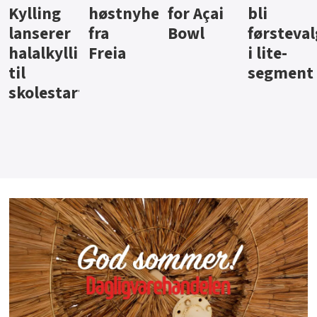
ter
for Açai
bli
jus fra
iste fra
Bowl
førstevalg
Berentsen
Hansa
i lite-
segment