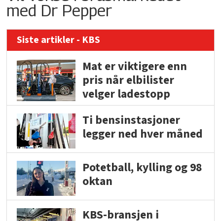
med Dr Pepper
Siste artikler - KBS
Mat er viktigere enn
pris når elbilister
velger ladestopp
Ti bensinstasjoner
legger ned hver måned
Potetball, kylling og 98
oktan
KBS-bransjen i