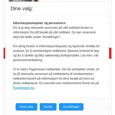
endring: Stadig større
Dine valg:
serveringstilbud
Vokser med ferdigmat
Informasjonskapsler og personvern
For å gi deg relevante annonser på vårt nettsted bruker vi
i dagligvare
informasjon fra ditt besøk på vårt nettsted. Du kan reservere
deg mot dette under "Innstillinger".
For øvrig bruker vi informasjonskapsler og lignende verktøy for
analyse, for å sammenligne nettlesere, tilpasse innhold til deg
Siste artikler - Butikk i praksis
og for å utvikle og tilby nødvendig funksjonalitet. Les mer i vår
personvernerklæring.
Rema-flaggskip
Vi er med i Fagpressen-nettverket. Om du samtykker under, vil
dundrer videre
du få relevante annonser på nettstedene til medlemmene i
nettverket basert på informasjon fra dine besøk på tvers av
disse nettstedene. En oversikt over medlemmene finner du på
Fagpressen.no.
Slik opprettholdes
ølsalget
Avvis alle
Godta
Innstillinger