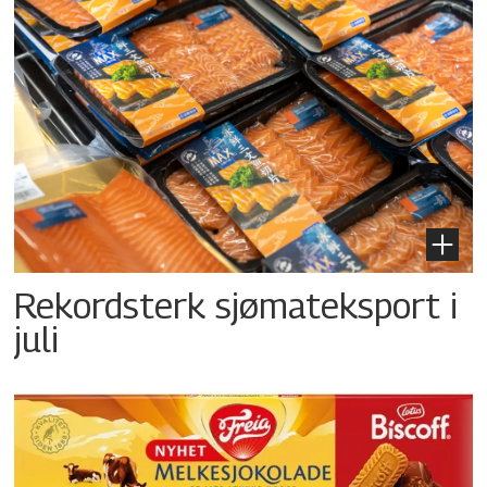
Rekordsterk sjømateksport i
juli