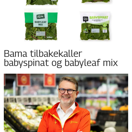
Bama tilbakekaller
babyspinat og babyleaf mix