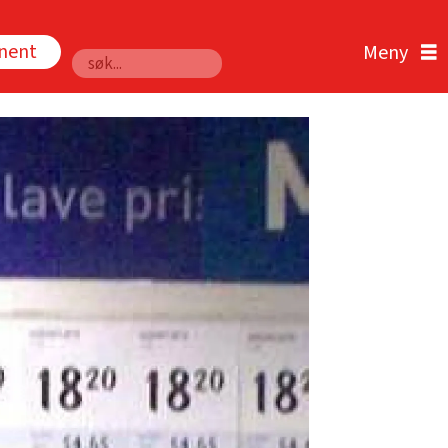
nnent
Søk