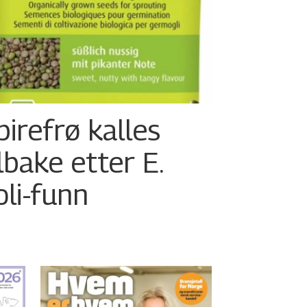
pirefrø kalles
ilbake etter E.
oli-funn