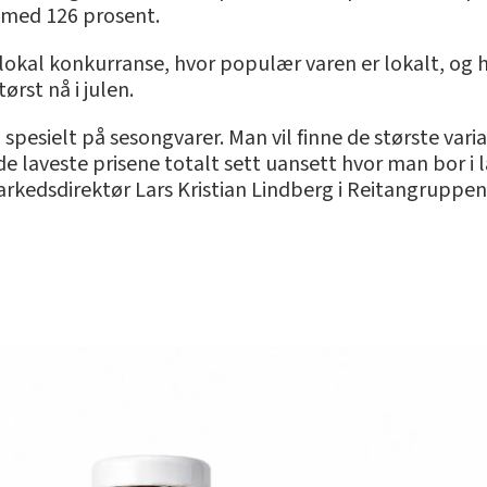
t, med 126 prosent.
lokal konkurranse, hvor populær varen er lokalt, og h
ørst nå i julen.
r, spesielt på sesongvarer. Man vil finne de største var
 de laveste prisene totalt sett uansett hvor man bor i 
kedsdirektør Lars Kristian Lindberg i Reitangruppen 