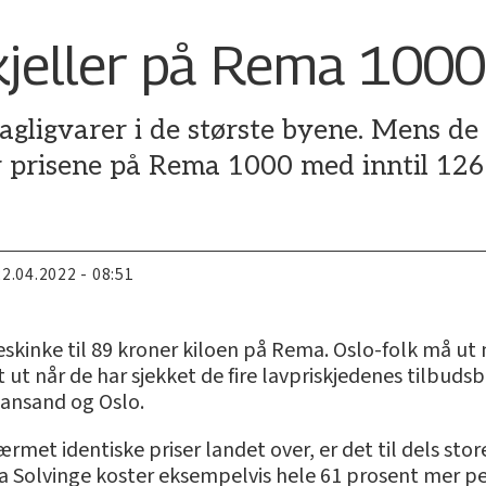
skjeller på Rema 100
agligvarer i de største byene. Mens de
er prisene på Rema 1000 med inntil 126
22.04.2022 - 08:51
skinke til 89 kroner kiloen på Rema. Oslo-folk må ut
ut når de har sjekket de fire lavpriskjedenes tilbudsb
iansand og Oslo.
rmet identiske priser landet over, er det til dels stor
a Solvinge koster eksempelvis hele 61 prosent mer per