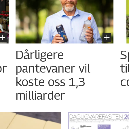
Dårligere
S
or
pantevaner vil
t
koste oss 1,3
c
milliarder