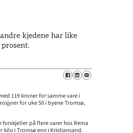
0
 andre kjedene har like
 prosent.
 med 119 kroner for samme vare i
rosjyrer for uke 50 i byene Tromsø,
e forskjeller på flere varer hos Rema
 kilo i Tromsø enn i Kristiansand.