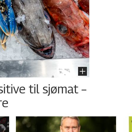
tive til sjømat –
re