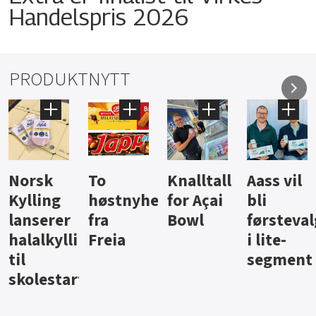
Handelspris 2026
PRODUKTNYTT
Knalltall
Aass vil
Brus og
Hard
ter
for Açai
bli
jus fra
iste fra
Bowl
førstevalg
Berentsen
Hansa
i lite-
segment