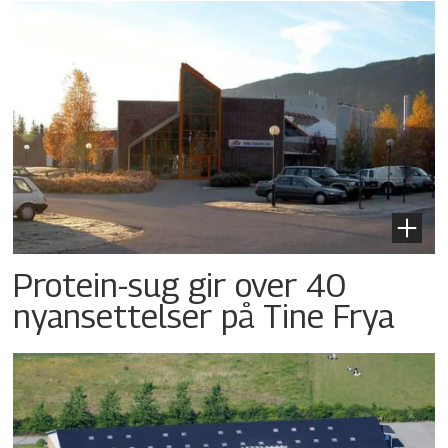
Protein-sug gir over 40
nyansettelser på Tine Frya