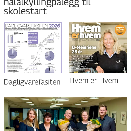
halalkyllingpålegg til
skolestart
Hvem er Hvem
Dagligvarefasiten