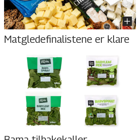
Matgledefinalistene er klare
Bama tilbakekaller