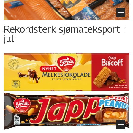
Rekordsterk sjømateksport i
juli