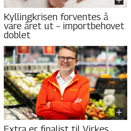
Kyllingkrisen forventes å
vare året ut – importbehovet
doblet
Extra er finalist til Virkes