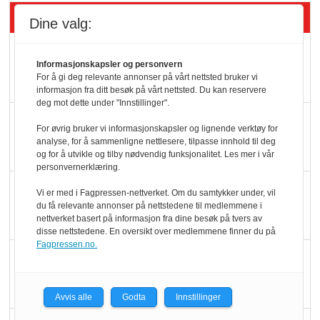
Siste artikler - Butikk i praksis
Dine valg:
Rema-flaggskip
Informasjonskapsler og personvern
dundrer videre
For å gi deg relevante annonser på vårt nettsted bruker vi
informasjon fra ditt besøk på vårt nettsted. Du kan reservere
deg mot dette under "Innstillinger".
Slik opprettholdes
For øvrig bruker vi informasjonskapsler og lignende verktøy for
ølsalget
analyse, for å sammenligne nettlesere, tilpasse innhold til deg
og for å utvikle og tilby nødvendig funksjonalitet. Les mer i vår
personvernerklæring.
Færre varer, men fulle
Vi er med i Fagpressen-nettverket. Om du samtykker under, vil
du få relevante annonser på nettstedene til medlemmene i
hyller
nettverket basert på informasjon fra dine besøk på tvers av
disse nettstedene. En oversikt over medlemmene finner du på
Fagpressen.no.
KI lager mat i butikken
Avvis alle
Godta
Innstillinger