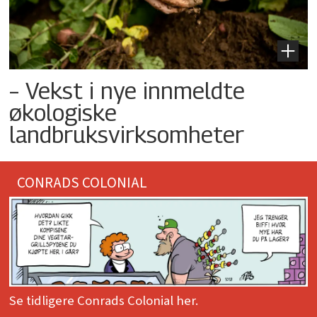
– Vekst i nye innmeldte
økologiske
landbruksvirksomheter
CONRADS COLONIAL
Se tidligere Conrads Colonial her.