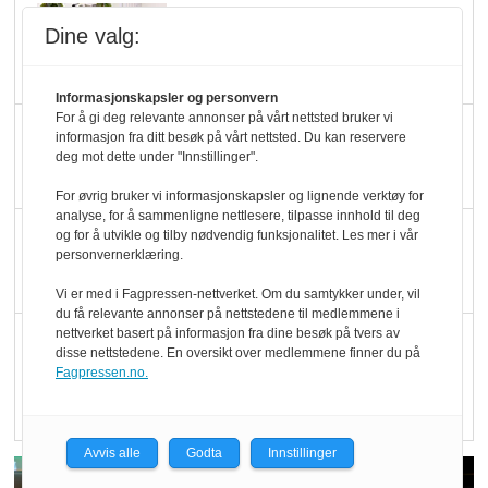
Marit Kolby vant
Dine valg:
Økologisk Norge sin
hederspris
Informasjonskapsler og personvern
For å gi deg relevante annonser på vårt nettsted bruker vi
Blir enklere å velge
informasjon fra ditt besøk på vårt nettsted. Du kan reservere
deg mot dette under "Innstillinger".
økologisk i butikkhylla
For øvrig bruker vi informasjonskapsler og lignende verktøy for
analyse, for å sammenligne nettlesere, tilpasse innhold til deg
Kolonihagen sliter
og for å utvikle og tilby nødvendig funksjonalitet. Les mer i vår
personvernerklæring.
med å få tak i nok melk
Vi er med i Fagpressen-nettverket. Om du samtykker under, vil
du få relevante annonser på nettstedene til medlemmene i
nettverket basert på informasjon fra dine besøk på tvers av
Rapport: Økokundene
disse nettstedene. En oversikt over medlemmene finner du på
er klare! Er markedet
Fagpressen.no.
det?
Avvis alle
Godta
Innstillinger