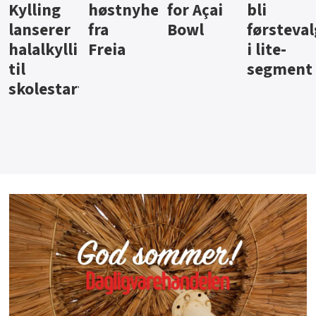
ter
for Açai
bli
jus fra
iste fra
Bowl
førstevalg
Berentsen
Hansa
i lite-
segment