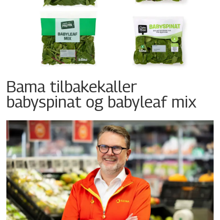
Bama tilbakekaller
babyspinat og babyleaf mix