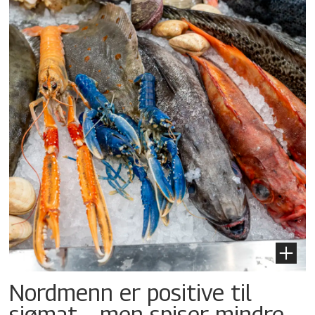
Nordmenn er positive til
sjømat – men spiser mindre