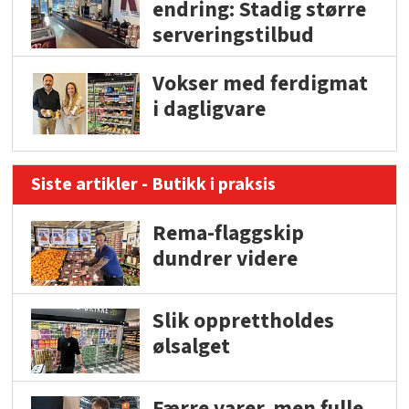
endring: Stadig større
serveringstilbud
Vokser med ferdigmat
i dagligvare
Siste artikler - Butikk i praksis
Rema-flaggskip
dundrer videre
Slik opprettholdes
ølsalget
Færre varer, men fulle