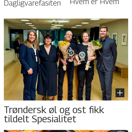
Hvem er Hvem
Dagligvarefasiten
Trøndersk øl og ost fikk
tildelt Spesialitet