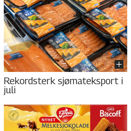
Rekordsterk sjømateksport i
juli