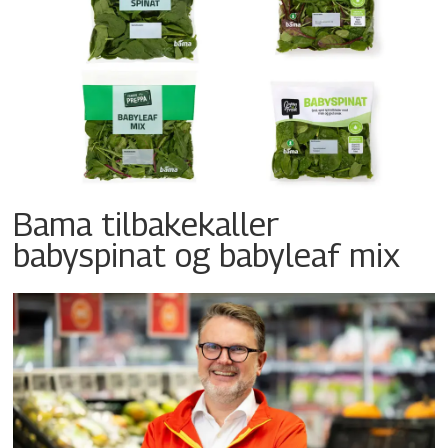
Bama tilbakekaller
babyspinat og babyleaf mix