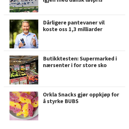
igjen med dansk lavpris
Dårligere pantevaner vil
koste oss 1,3 milliarder
Butikktesten: Supermarked i
nærsenter i for store sko
Orkla Snacks gjør oppkjøp for
å styrke BUBS