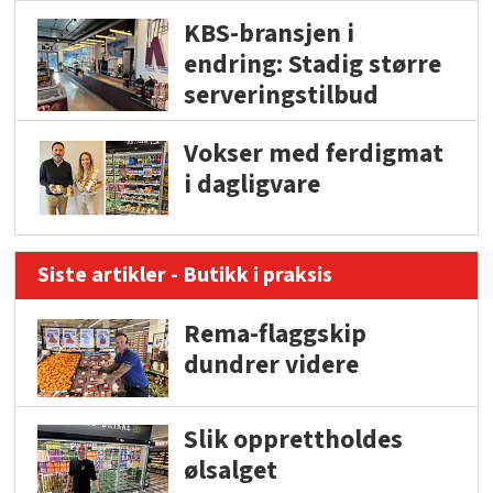
KBS-bransjen i
endring: Stadig større
serveringstilbud
Vokser med ferdigmat
i dagligvare
Siste artikler - Butikk i praksis
Rema-flaggskip
dundrer videre
Slik opprettholdes
ølsalget