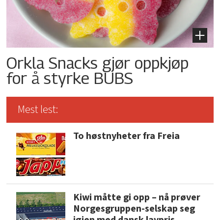
Orkla Snacks gjør oppkjøp
for å styrke BUBS
Mest lest:
To høstnyheter fra Freia
Kiwi måtte gi opp – nå prøver
Norgesgruppen-selskap seg