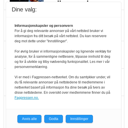
melkemangel
Dine valg:
Marit Kolby vant
Økologisk Norge sin
Informasjonskapsler og personvern
For å gi deg relevante annonser på vårt nettsted bruker vi
hederspris
informasjon fra ditt besøk på vårt nettsted. Du kan reservere
deg mot dette under "Innstillinger".
Blir enklere å velge
For øvrig bruker vi informasjonskapsler og lignende verktøy for
økologisk i butikkhylla
analyse, for å sammenligne nettlesere, tilpasse innhold til deg
og for å utvikle og tilby nødvendig funksjonalitet. Les mer i vår
personvernerklæring.
Kolonihagen sliter
Vi er med i Fagpressen-nettverket. Om du samtykker under, vil
du få relevante annonser på nettstedene til medlemmene i
med å få tak i nok melk
nettverket basert på informasjon fra dine besøk på tvers av
disse nettstedene. En oversikt over medlemmene finner du på
Fagpressen.no.
Rapport: Økokundene
er klare! Er markedet
det?
Avvis alle
Godta
Innstillinger