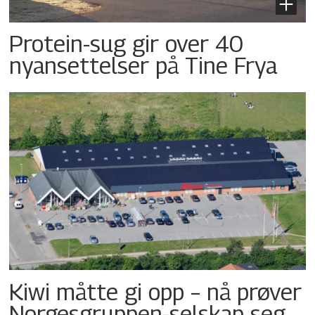
Protein-sug gir over 40
nyansettelser på Tine Frya
Kiwi måtte gi opp – nå prøver
Norgesgruppen-selskap seg