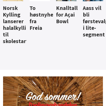
Knalltall
Aass vil
Brus og
Hard
ter
for Açai
bli
jus fra
iste fra
Bowl
førstevalg
Berentsen
Hansa
i lite-
segment