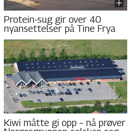
Protein-sug gir over 40
nyansettelser på Tine Frya
Kiwi måtte gi opp – nå prøver