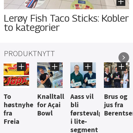
Lerøy Fish Taco Sticks: Kobler
to kategorier
PRODUKTNYTT
Knalltall
Aass vil
Brus og
Hard
ter
for Açai
bli
jus fra
iste fra
Bowl
førstevalg
Berentsen
Hansa
i lite-
segment