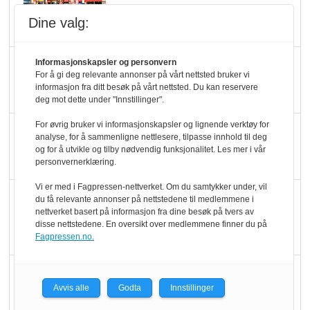
pris når elbilister
Dine valg:
velger ladestopp
Ti bensinstasjoner
Informasjonskapsler og personvern
For å gi deg relevante annonser på vårt nettsted bruker vi
legger ned hver måned
informasjon fra ditt besøk på vårt nettsted. Du kan reservere
deg mot dette under "Innstillinger".
For øvrig bruker vi informasjonskapsler og lignende verktøy for
Potetball, kylling og 98
analyse, for å sammenligne nettlesere, tilpasse innhold til deg
oktan
og for å utvikle og tilby nødvendig funksjonalitet. Les mer i vår
personvernerklæring.
Vi er med i Fagpressen-nettverket. Om du samtykker under, vil
KBS-bransjen i
du få relevante annonser på nettstedene til medlemmene i
nettverket basert på informasjon fra dine besøk på tvers av
endring: Stadig større
disse nettstedene. En oversikt over medlemmene finner du på
serveringstilbud
Fagpressen.no.
Vokser med ferdigmat
Avvis alle
Godta
Innstillinger
i dagligvare