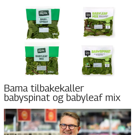
Bama tilbakekaller
babyspinat og babyleaf mix