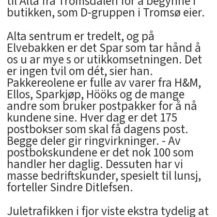
til Alta fra Tromsdalen for å begynne i
butikken, som D-gruppen i Tromsø eier.
Alta sentrum er tredelt, og på
Elvebakken er det Spar som tar hånd å
os u ar mye s or utikkomsetningen. Det
er ingen tvil om dét, sier han.
Pakkereolene er fulle av varer fra H&M,
Ellos, Sparkjøp, Hööks og de mange
andre som bruker postpakker for å nå
kundene sine. Hver dag er det 175
postbokser som skal få dagens post.
Begge deler gir ringvirkninger. - Av
postbokskundene er det nok 100 som
handler her daglig. Dessuten har vi
masse bedriftskunder, spesielt til lunsj,
forteller Sindre Ditlefsen.
Juletrafikken i fjor viste ekstra tydelig at