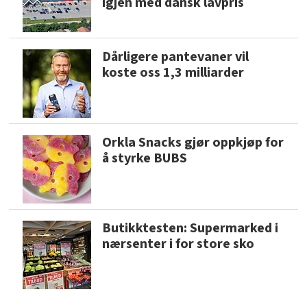
igjen med dansk lavpris
Dårligere pantevaner vil
koste oss 1,3 milliarder
Orkla Snacks gjør oppkjøp for
å styrke BUBS
Butikktesten: Supermarked i
nærsenter i for store sko