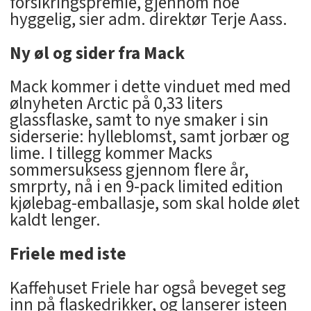
forsikringspremie, gjennom noe
hyggelig, sier adm. direktør Terje Aass.
Ny øl og sider fra Mack
Mack kommer i dette vinduet med med
ølnyheten Arctic på 0,33 liters
glassflaske, samt to nye smaker i sin
siderserie: hylleblomst, samt jorbær og
lime. I tillegg kommer Macks
sommersuksess gjennom flere år,
smrprty, nå i en 9-pack limited edition
kjølebag-emballasje, som skal holde ølet
kaldt lenger.
Friele med iste
Kaffehuset Friele har også beveget seg
inn på flaskedrikker, og lanserer isteen