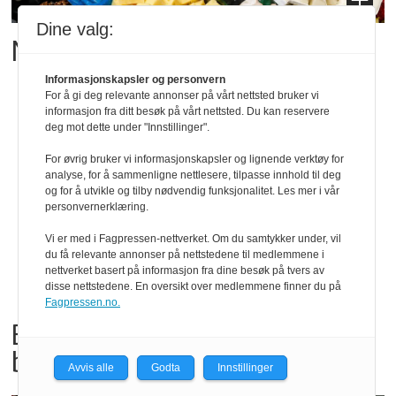
Dine valg:
Matgledefinalistene er klare
Informasjonskapsler og personvern
For å gi deg relevante annonser på vårt nettsted bruker vi
informasjon fra ditt besøk på vårt nettsted. Du kan reservere
deg mot dette under "Innstillinger".
For øvrig bruker vi informasjonskapsler og lignende verktøy for
analyse, for å sammenligne nettlesere, tilpasse innhold til deg
og for å utvikle og tilby nødvendig funksjonalitet. Les mer i vår
personvernerklæring.
Vi er med i Fagpressen-nettverket. Om du samtykker under, vil
du få relevante annonser på nettstedene til medlemmene i
nettverket basert på informasjon fra dine besøk på tvers av
disse nettstedene. En oversikt over medlemmene finner du på
Fagpressen.no.
Bama tilbakekaller
babyspinat og babyleaf mix
Avvis alle
Godta
Innstillinger