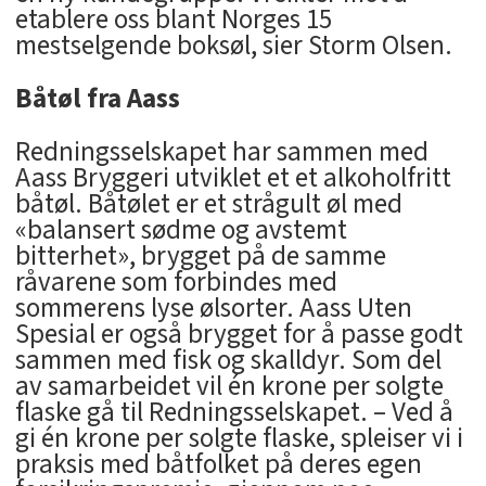
etablere oss blant Norges 15
mestselgende boksøl, sier Storm Olsen.
Båtøl fra Aass
Redningsselskapet har sammen med
Aass Bryggeri utviklet et et alkoholfritt
båtøl. Båtølet er et strågult øl med
«balansert sødme og avstemt
bitterhet», brygget på de samme
råvarene som forbindes med
sommerens lyse ølsorter. Aass Uten
Spesial er også brygget for å passe godt
sammen med fisk og skalldyr. Som del
av samarbeidet vil én krone per solgte
flaske gå til Redningsselskapet. – Ved å
gi én krone per solgte flaske, spleiser vi i
praksis med båtfolket på deres egen