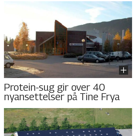
Protein-sug gir over 40
nyansettelser på Tine Frya