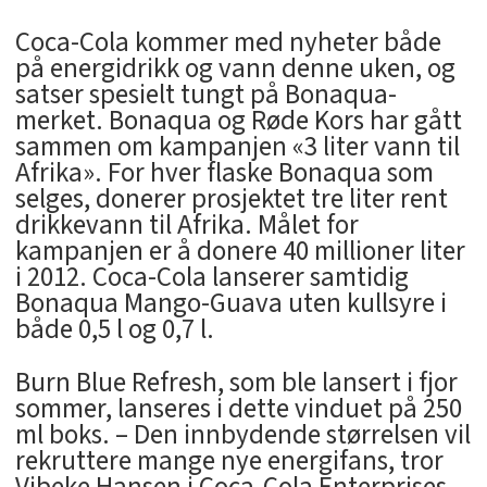
Coca-Cola kommer med nyheter både
på energidrikk og vann denne uken, og
satser spesielt tungt på Bonaqua-
merket. Bonaqua og Røde Kors har gått
sammen om kampanjen «3 liter vann til
Afrika». For hver flaske Bonaqua som
selges, donerer prosjektet tre liter rent
drikkevann til Afrika. Målet for
kampanjen er å donere 40 millioner liter
i 2012. Coca-Cola lanserer samtidig
Bonaqua Mango-Guava uten kullsyre i
både 0,5 l og 0,7 l.
Burn Blue Refresh, som ble lansert i fjor
sommer, lanseres i dette vinduet på 250
ml boks. – Den innbydende størrelsen vil
rekruttere mange nye energifans, tror
Vibeke Hansen i Coca-Cola Enterprises.