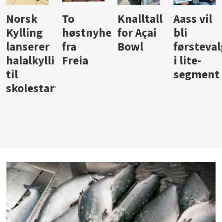
Knalltall
Aass vil
Brus og
Hard
ter
for Açai
bli
jus fra
iste fra
Bowl
førstevalg
Berentsen
Hansa
i lite-
segment