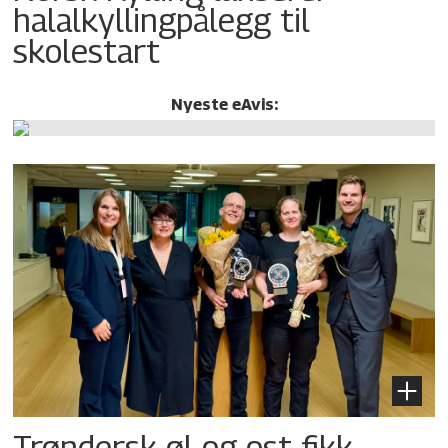
halalkylling­pålegg til
skolestart
Nyeste eAvis:
Trøndersk øl og ost fikk