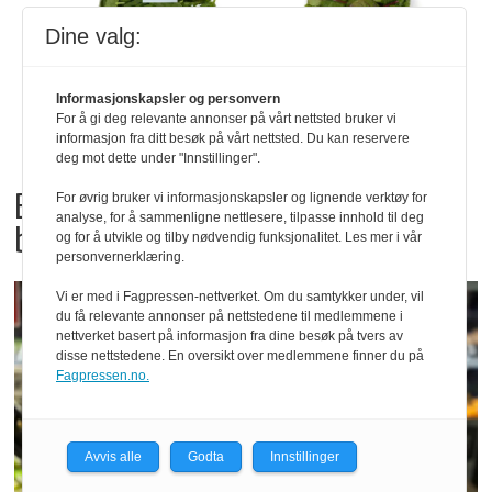
Dine valg:
Informasjonskapsler og personvern
For å gi deg relevante annonser på vårt nettsted bruker vi
informasjon fra ditt besøk på vårt nettsted. Du kan reservere
deg mot dette under "Innstillinger".
Bama tilbakekaller
For øvrig bruker vi informasjonskapsler og lignende verktøy for
analyse, for å sammenligne nettlesere, tilpasse innhold til deg
babyspinat og babyleaf mix
og for å utvikle og tilby nødvendig funksjonalitet. Les mer i vår
personvernerklæring.
Vi er med i Fagpressen-nettverket. Om du samtykker under, vil
du få relevante annonser på nettstedene til medlemmene i
nettverket basert på informasjon fra dine besøk på tvers av
disse nettstedene. En oversikt over medlemmene finner du på
Fagpressen.no.
Avvis alle
Godta
Innstillinger