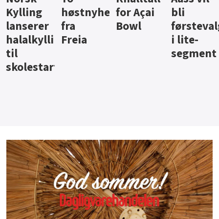
ter
for Açai
bli
jus fra
iste fra
Bowl
førstevalg
Berentsen
Hansa
i lite-
segment