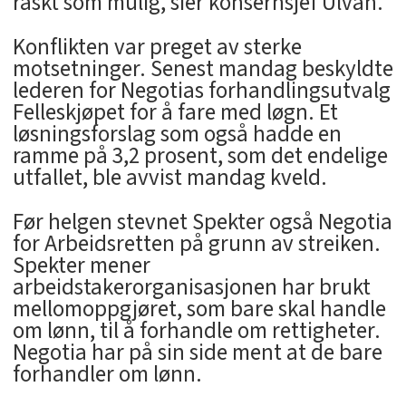
raskt som mulig, sier konsernsjef Ulvan.
Konflikten var preget av sterke
motsetninger. Senest mandag beskyldte
lederen for Negotias forhandlingsutvalg
Felleskjøpet for å fare med løgn. Et
løsningsforslag som også hadde en
ramme på 3,2 prosent, som det endelige
utfallet, ble avvist mandag kveld.
Før helgen stevnet Spekter også Negotia
for Arbeidsretten på grunn av streiken.
Spekter mener
arbeidstakerorganisasjonen har brukt
mellomoppgjøret, som bare skal handle
om lønn, til å forhandle om rettigheter.
Negotia har på sin side ment at de bare
forhandler om lønn.