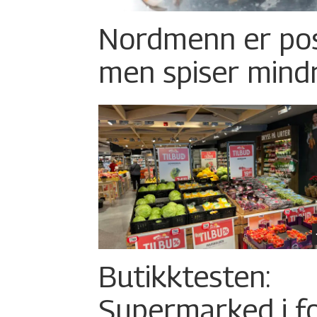
Nordmenn er posi
men spiser mind
Butikktesten:
Supermarked i f