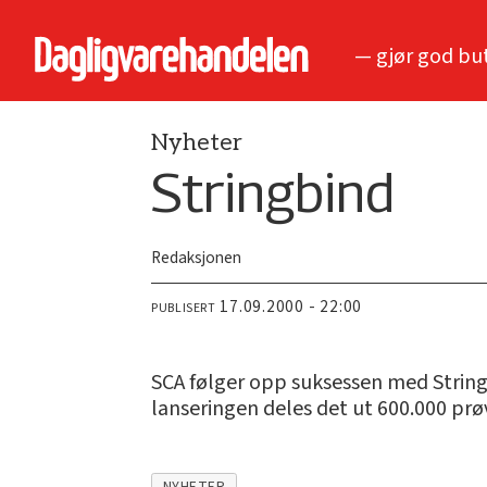
— gjør god bu
Nyheter
Stringbind
Redaksjonen
17.09.2000 - 22:00
PUBLISERT
SCA følger opp suksessen med String-t
lanseringen deles det ut 600.000 prø
NYHETER