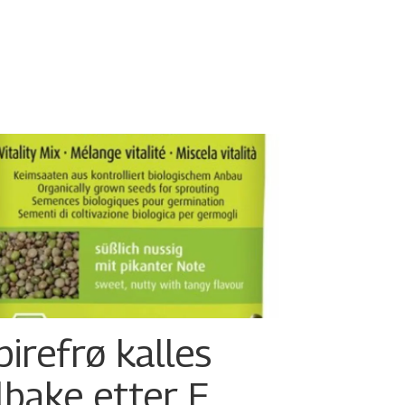
pirefrø kalles
ilbake etter E.