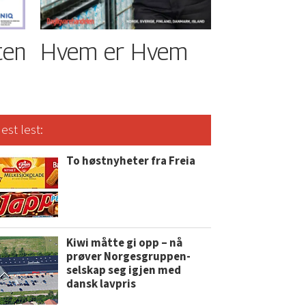
ten
Hvem er Hvem
est lest:
To høstnyheter fra Freia
Kiwi måtte gi opp – nå
prøver Norgesgruppen-
selskap seg igjen med
dansk lavpris