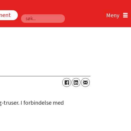
nnent
Søk
g-truser. I forbindelse med