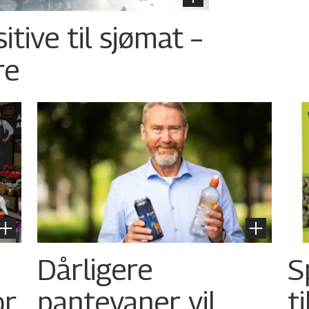
tive til sjømat –
re
Dårligere
S
or
pantevaner vil
t