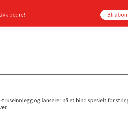
tikk bedre!
Bli abo
ruseinnlegg og lanserer nå et bind spesielt for strin
ver.