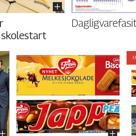
Dagligvarefasi
r
 skolestart
M