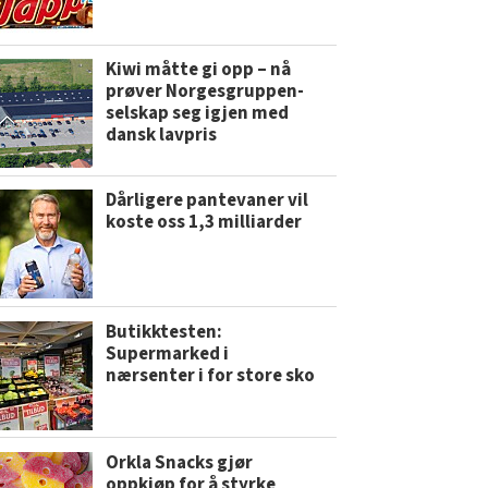
Kiwi måtte gi opp – nå
prøver Norgesgruppen-
selskap seg igjen med
dansk lavpris
Dårligere pantevaner vil
koste oss 1,3 milliarder
Butikktesten:
Supermarked i
nærsenter i for store sko
Orkla Snacks gjør
oppkjøp for å styrke