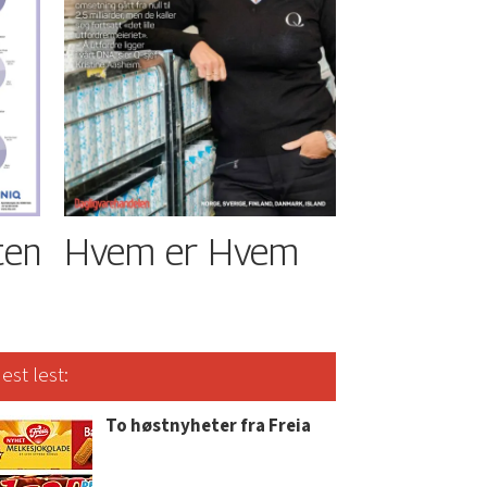
ten
Hvem er Hvem
est lest:
To høstnyheter fra Freia