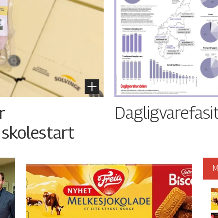
Dagligvarefasi
r
 skolestart
M