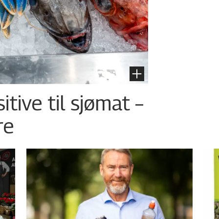
tive til sjømat –
re