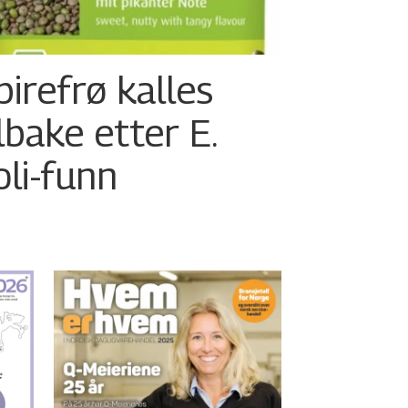
pirefrø kalles
ilbake etter E.
oli-funn