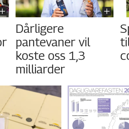
Dårligere
S
or
pantevaner vil
t
koste oss 1,3
c
milliarder