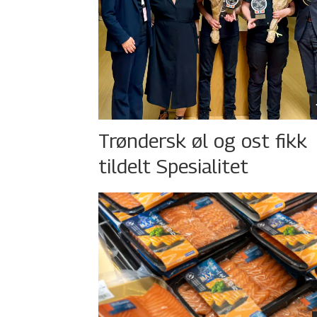
Trøndersk øl og ost fikk
tildelt Spesialitet