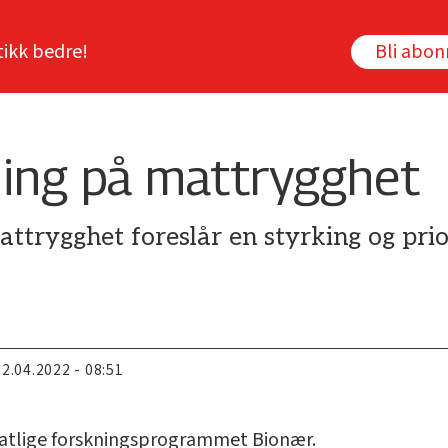
tikk bedre!
Bli abo
ning på mattrygghet
ttrygghet foreslår en styrking og prio
22.04.2022 - 08:51
statlige forskningsprogrammet Bionær.