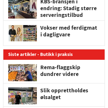
KBS-bransjen i
endring: Stadig større
serveringstilbud
Vokser med ferdigmat
i dagligvare
Siste artikler - Butikk i praksis
Rema-flaggskip
dundrer videre
Slik opprettholdes
ølsalget