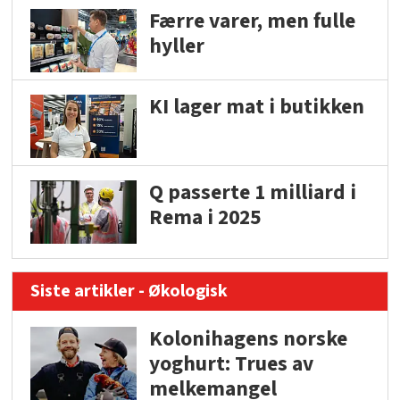
Færre varer, men fulle
hyller
KI lager mat i butikken
Q passerte 1 milliard i
Rema i 2025
Siste artikler - Økologisk
Kolonihagens norske
yoghurt: Trues av
melkemangel