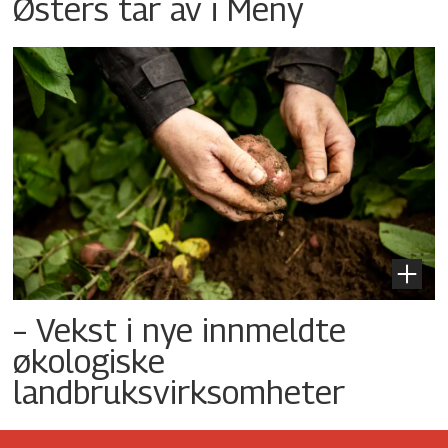
Østers tar av i Meny
– Vekst i nye innmeldte
økologiske
landbruksvirksomheter