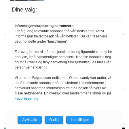
Dine valg:
Marit Kolby vant
Økologisk Norge sin
hederspris
Informasjonskapsler og personvern
For å gi deg relevante annonser på vårt nettsted bruker vi
informasjon fra ditt besøk på vårt nettsted. Du kan reservere
Blir enklere å velge
deg mot dette under "Innstillinger".
økologisk i butikkhylla
For øvrig bruker vi informasjonskapsler og lignende verktøy for
analyse, for å sammenligne nettlesere, tilpasse innhold til deg
og for å utvikle og tilby nødvendig funksjonalitet. Les mer i vår
personvernerklæring.
Kolonihagen sliter
med å få tak i nok melk
Vi er med i Fagpressen-nettverket. Om du samtykker under, vil
du få relevante annonser på nettstedene til medlemmene i
nettverket basert på informasjon fra dine besøk på tvers av
disse nettstedene. En oversikt over medlemmene finner du på
Rapport: Økokundene
Fagpressen.no.
er klare! Er markedet
det?
Avvis alle
Godta
Innstillinger