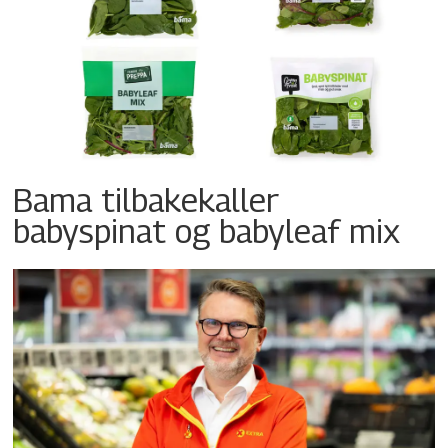
Bama tilbakekaller
babyspinat og babyleaf mix