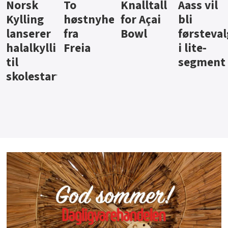
Knalltall
Aass vil
Brus og
Hard
ter
for Açai
bli
jus fra
iste fra
Bowl
førstevalg
Berentsen
Hansa
i lite-
segment