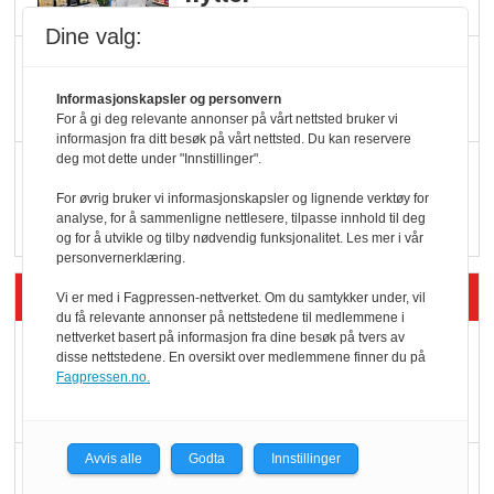
Dine valg:
KI lager mat i butikken
Informasjonskapsler og personvern
For å gi deg relevante annonser på vårt nettsted bruker vi
informasjon fra ditt besøk på vårt nettsted. Du kan reservere
deg mot dette under "Innstillinger".
Q passerte 1 milliard i
Rema i 2025
For øvrig bruker vi informasjonskapsler og lignende verktøy for
analyse, for å sammenligne nettlesere, tilpasse innhold til deg
og for å utvikle og tilby nødvendig funksjonalitet. Les mer i vår
personvernerklæring.
Siste artikler - Økologisk
Vi er med i Fagpressen-nettverket. Om du samtykker under, vil
du få relevante annonser på nettstedene til medlemmene i
nettverket basert på informasjon fra dine besøk på tvers av
Kolonihagens norske
disse nettstedene. En oversikt over medlemmene finner du på
yoghurt: Trues av
Fagpressen.no.
melkemangel
Avvis alle
Godta
Innstillinger
Marit Kolby vant