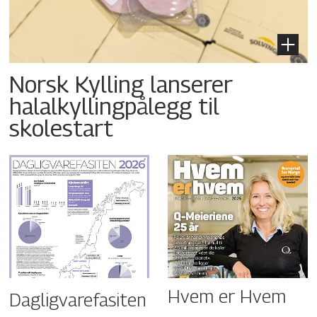
Norsk Kylling lanserer
halalkyllingpålegg til
skolestart
Hvem er Hvem
Dagligvarefasiten