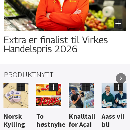
Extra er finalist til Virkes
Handelspris 2026
PRODUKTNYTT
Knalltall
Aass vil
Brus og
Hard
ter
for Açai
bli
jus fra
iste fra