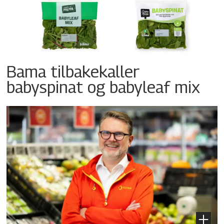
Bama tilbakekaller
babyspinat og babyleaf mix