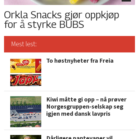
Orkla Snacks gjør oppkjøp
for å styrke BUBS
Mest lest:
To høstnyheter fra Freia
Kiwi måtte gi opp – nå prøver
Norgesgruppen-selskap seg
igjen med dansk lavpris
Dårligere pantevaner vil