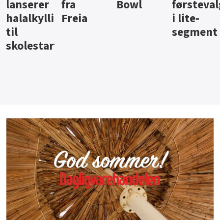
Bowl
førstevalg
Berentsen
Hansa
i lite-
segment