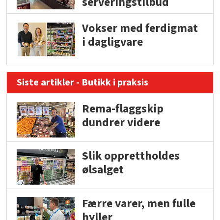
serveringstilbud
Vokser med ferdigmat
i dagligvare
Siste artikler - Butikk i praksis
Rema-flaggskip
dundrer videre
Slik opprettholdes
ølsalget
Færre varer, men fulle
hyller