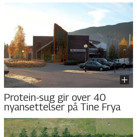
Protein-sug gir over 40
nyansettelser på Tine Frya