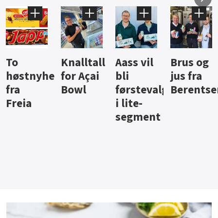
Knalltall
Aass vil
Brus og
Hard
ter
for Açai
bli
jus fra
iste fra
Bowl
førstevalg
Berentsen
Hansa
i lite-
segment