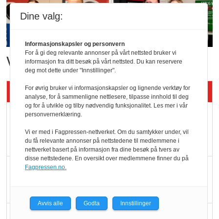
Dine valg:
Informasjonskapsler og personvern
For å gi deg relevante annonser på vårt nettsted bruker vi
Vant i nyåpnet butikk
informasjon fra ditt besøk på vårt nettsted. Du kan reservere
deg mot dette under "Innstillinger".
Siste artikler - KBS
For øvrig bruker vi informasjonskapsler og lignende verktøy for
analyse, for å sammenligne nettlesere, tilpasse innhold til deg
og for å utvikle og tilby nødvendig funksjonalitet. Les mer i vår
Mat er viktigere enn
personvernerklæring.
pris når elbilister
Vi er med i Fagpressen-nettverket. Om du samtykker under, vil
velger ladestopp
du få relevante annonser på nettstedene til medlemmene i
nettverket basert på informasjon fra dine besøk på tvers av
disse nettstedene. En oversikt over medlemmene finner du på
Ti bensinstasjoner
Fagpressen.no.
legger ned hver måned
Avvis alle
Godta
Innstillinger
Potetball, kylling og 98