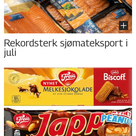
Rekordsterk sjømateksport i
juli