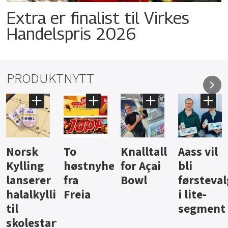
Extra er finalist til Virkes
Handelspris 2026
PRODUKTNYTT
Knalltall
Aass vil
Brus og
Hard
ter
for Açai
bli
jus fra
iste fra
Bowl
førstevalg
Berentsen
Hansa
i lite-
segment