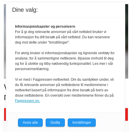
Dine valg:
Informasjonskapsler og personvern
For å gi deg relevante annonser på vårt nettsted bruker vi
informasjon fra ditt besøk på vårt nettsted. Du kan reservere
deg mot dette under "Innstillinger".
For øvrig bruker vi informasjonskapsler og lignende verktøy for
analyse, for å sammenligne nettlesere, tilpasse innhold til deg
og for å utvikle og tilby nødvendig funksjonalitet. Les mer i vår
personvernerklæring.
Vi er med i Fagpressen-nettverket. Om du samtykker under, vil
Vil vokse i brusmarkedet
du få relevante annonser på nettstedene til medlemmene i
nettverket basert på informasjon fra dine besøk på tvers av
med Dr Pepper
disse nettstedene. En oversikt over medlemmene finner du på
Fagpressen.no.
Siste artikler - KBS
Avvis alle
Godta
Innstillinger
Mat er viktigere enn