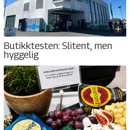
Butikktesten: Slitent, men
hyggelig