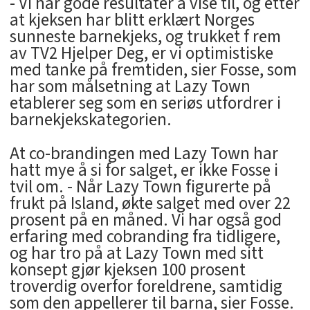
- Vi har gode resultater å vise til, og etter
at kjeksen har blitt erklært Norges
sunneste barnekjeks, og trukket f rem
av TV2 Hjelper Deg, er vi optimistiske
med tanke på fremtiden, sier Fosse, som
har som målsetning at Lazy Town
etablerer seg som en seriøs utfordrer i
barnekjekskategorien.
At co-brandingen med Lazy Town har
hatt mye å si for salget, er ikke Fosse i
tvil om. - Når Lazy Town figurerte på
frukt på Island, økte salget med over 22
prosent på en måned. Vi har også god
erfaring med cobranding fra tidligere,
og har tro på at Lazy Town med sitt
konsept gjør kjeksen 100 prosent
troverdig overfor foreldrene, samtidig
som den appellerer til barna, sier Fosse.