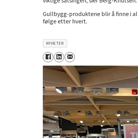
viktige satsingen, sier Berg-Knutsen.
Gullbygg-produktene blir å finne i al
følge etter hvert.
NYHETER