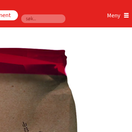
nnent
Søk