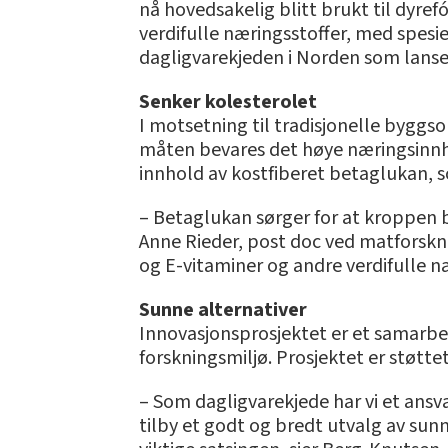
nå hovedsakelig blitt brukt til dyre
verdifulle næringsstoffer, med spesi
dagligvarekjeden i Norden som lanse
Senker kolesterolet
I motsetning til tradisjonelle byggso
måten bevares det høye næringsinnho
innhold av kostfiberet betaglukan, s
– Betaglukan sørger for at kroppen b
Anne Rieder, post doc ved matforskni
og E-vitaminer og andre verdifulle n
Sunne alternativer
Innovasjonsprosjektet er et samarb
forskningsmiljø. Prosjektet er støtte
– Som dagligvarekjede har vi et ansv
tilby et godt og bredt utvalg av sunn