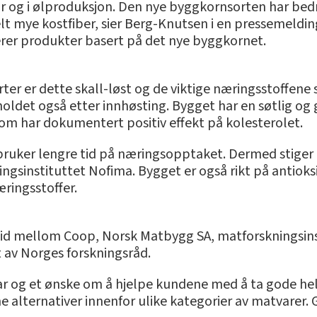
fór og i ølproduksjon. Den nye byggkornsorten har bed
elt mye kostfiber, sier Berg-Knutsen i en pressemeldin
rer produkter basert på det nye byggkornet.
rter er dette skall-løst og de viktige næringsstoffene s
ldet også etter innhøsting. Bygget har en søtlig og 
om har dokumentert positiv effekt på kolesterolet.
ruker lengre tid på næringsopptaket. Dermed stiger i
ngsinstituttet Nofima. Bygget er også rikt på antioksi
æringsstoffer.
eid mellom Coop, Norsk Matbygg SA, matforskningsins
t av Norges forskningsråd.
ar og et ønske om å hjelpe kundene med å ta gode hels
e alternativer innenfor ulike kategorier av matvarer.