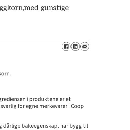
yggkorn,med gunstige
korn.
rediensen i produktene er et
nsvarlig for egne merkevarer i Coop
og dårlige bakeegenskap, har bygg til