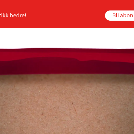
tikk bedre!
Bli abo