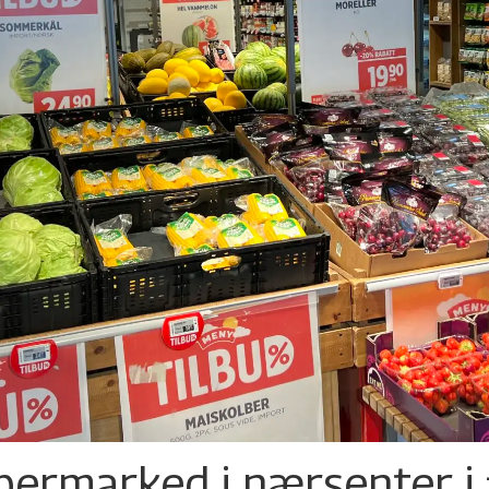
permarked i nærsenter i 