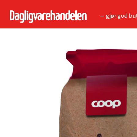
— gjør god bu