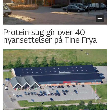
Protein-sug gir over 40
nyansettelser på Tine Frya