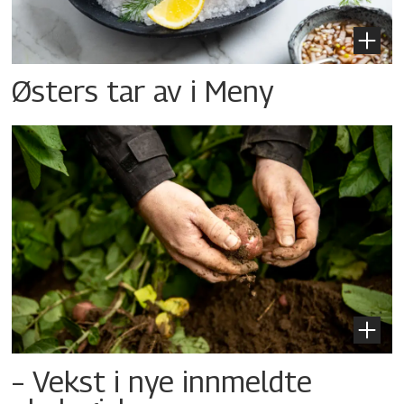
Østers tar av i Meny
– Vekst i nye innmeldte