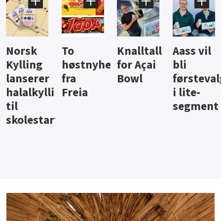
Knalltall
Aass vil
Brus og
Hard
ter
for Açai
bli
jus fra
iste fra
Bowl
førstevalg
Berentsen
Hansa
i lite-
segment