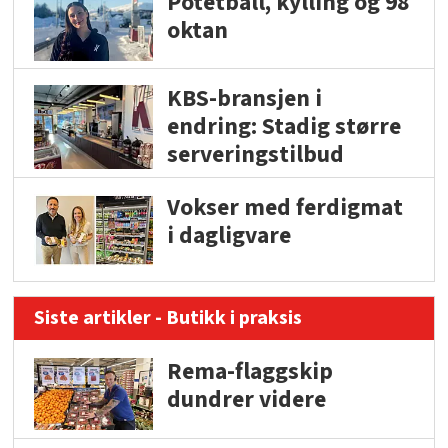
Potetball, kylling og 98
oktan
KBS-bransjen i
endring: Stadig større
serveringstilbud
Vokser med ferdigmat
i dagligvare
Siste artikler - Butikk i praksis
Rema-flaggskip
dundrer videre