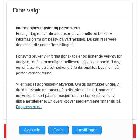
Slik opprettholdes
Dine valg:
ølsalget
Informasjonskapsler og personvern
Færre varer, men fulle
For å gi deg relevante annonser på vårt nettsted bruker vi
informasjon fra ditt besøk på vårt nettsted. Du kan reservere
hyller
deg mot dette under "Innstillinger".
For øvrig bruker vi informasjonskapsler og lignende verktøy for
analyse, for å sammenligne nettlesere, tilpasse innhold til deg
KI lager mat i butikken
og for å utvikle og tilby nødvendig funksjonalitet. Les mer i vår
personvernerklæring.
Vi er med i Fagpressen-nettverket. Om du samtykker under, vil
du få relevante annonser på nettstedene til medlemmene i
Q passerte 1 milliard i
nettverket basert på informasjon fra dine besøk på tvers av
disse nettstedene. En oversikt over medlemmene finner du på
Rema i 2025
Fagpressen.no.
Siste artikler - Økologisk
Avvis alle
Godta
Innstillinger