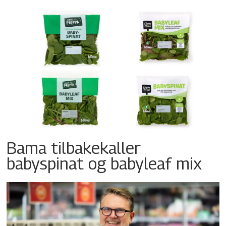
Bama tilbakekaller
babyspinat og babyleaf mix