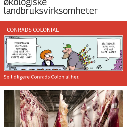
økologiske
landbruksvirksomheter
CONRADS COLONIAL
Se tidligere Conrads Colonial her.