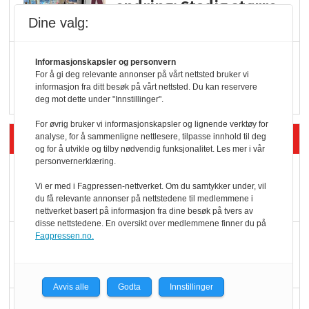
endring: Stadig større
serveringstilbud
Dine valg:
Vokser med ferdigmat
Informasjonskapsler og personvern
For å gi deg relevante annonser på vårt nettsted bruker vi
i dagligvare
informasjon fra ditt besøk på vårt nettsted. Du kan reservere
deg mot dette under "Innstillinger".
For øvrig bruker vi informasjonskapsler og lignende verktøy for
Siste artikler - Butikk i praksis
analyse, for å sammenligne nettlesere, tilpasse innhold til deg
og for å utvikle og tilby nødvendig funksjonalitet. Les mer i vår
personvernerklæring.
Rema-flaggskip
Vi er med i Fagpressen-nettverket. Om du samtykker under, vil
dundrer videre
du få relevante annonser på nettstedene til medlemmene i
nettverket basert på informasjon fra dine besøk på tvers av
disse nettstedene. En oversikt over medlemmene finner du på
Slik opprettholdes
Fagpressen.no.
ølsalget
Avvis alle
Godta
Innstillinger
Færre varer, men fulle