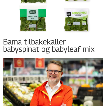
Bama tilbakekaller
babyspinat og babyleaf mix