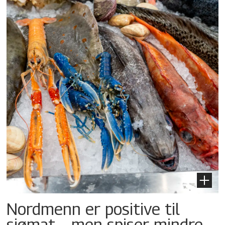
Nordmenn er positive til
sjømat – men spiser mindre