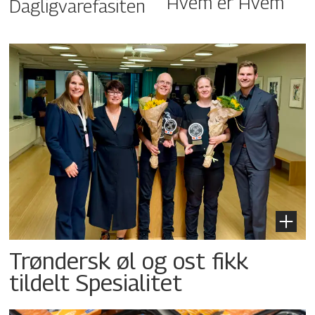
Hvem er Hvem
Dagligvarefasiten
Trøndersk øl og ost fikk
tildelt Spesialitet