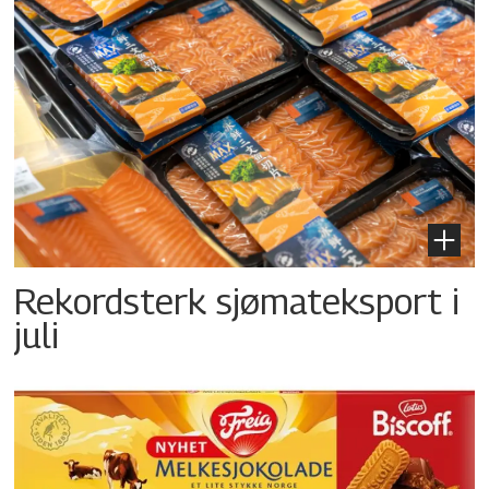
Rekordsterk sjømateksport i
juli