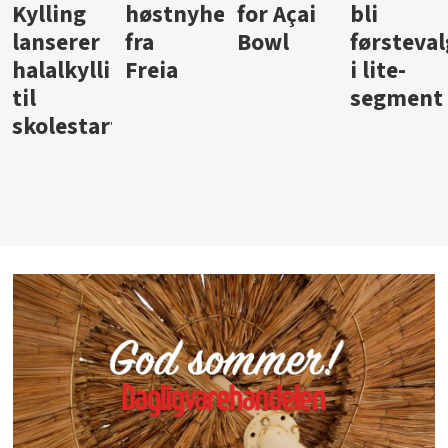
ter
for Açai
bli
jus fra
iste fra
Bowl
førstevalg
Berentsen
Hansa
i lite-
segment