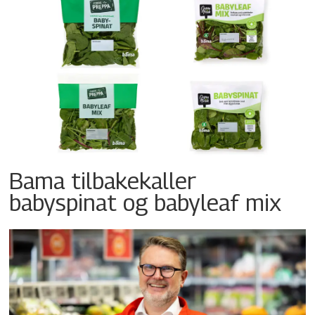
Bama tilbakekaller
babyspinat og babyleaf mix