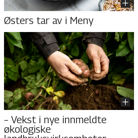
Østers tar av i Meny
– Vekst i nye innmeldte
økologiske