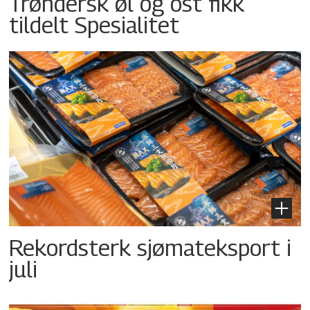
Trøndersk øl og ost fikk
tildelt Spesialitet
Rekordsterk sjømateksport i
juli