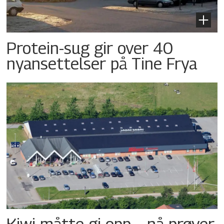
Protein-sug gir over 40
nyansettelser på Tine Frya
Kiwi måtte gi opp – nå prøver