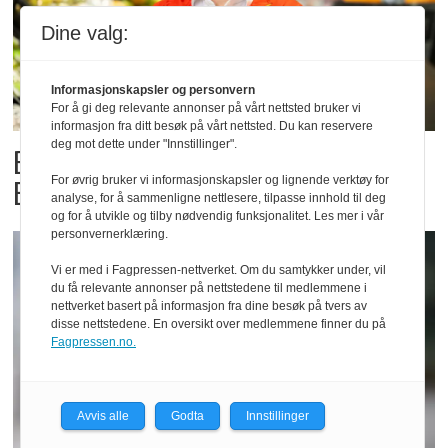
Dine valg:
Informasjonskapsler og personvern
For å gi deg relevante annonser på vårt nettsted bruker vi
informasjon fra ditt besøk på vårt nettsted. Du kan reservere
deg mot dette under "Innstillinger".
Billigbonanza da Norge slo
Elfenbenkysten
For øvrig bruker vi informasjonskapsler og lignende verktøy for
analyse, for å sammenligne nettlesere, tilpasse innhold til deg
og for å utvikle og tilby nødvendig funksjonalitet. Les mer i vår
personvernerklæring.
Vi er med i Fagpressen-nettverket. Om du samtykker under, vil
du få relevante annonser på nettstedene til medlemmene i
nettverket basert på informasjon fra dine besøk på tvers av
disse nettstedene. En oversikt over medlemmene finner du på
Fagpressen.no.
Avvis alle
Godta
Innstillinger