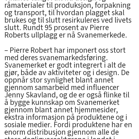
råmaterialer til produksjon, forpakning
og transport, til hvordan plagget skal
brukes og til slutt resirkuleres ved livets
slutt. Rundt 95 prosent av Pierre
Roberts ullplagg er nå Svanemerkede.
– Pierre Robert har imponert oss stort
med deres svanemarkedsføring.
Svanemerket er godt integrert i alt de
gjør, både av aktiviteter og i design. De
oppnår stor synlighet blant annet
gjennom samarbeid med influencer
Jenny Skavland, og de er også flinke til
å bygge kunnskap om Svanemerket
gjennom blant annet hjemmesider,
ekstra informasjon på produktene og i
sosiale medier. Fordi produktene har en
enorm distribusjon gjennom alle de