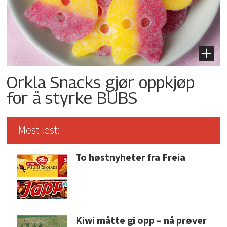
Orkla Snacks gjør oppkjøp
for å styrke BUBS
Mest lest:
To høstnyheter fra Freia
Kiwi måtte gi opp – nå prøver