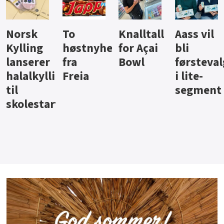
Knalltall
Aass vil
Brus og
Hard
ter
for Açai
bli
jus fra
iste fra
Bowl
førstevalg
Berentsen
Hansa
i lite-
segment