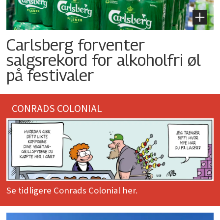
Carlsberg forventer
salgsrekord for alkoholfri øl
på festivaler
CONRADS COLONIAL
Se tidligere Conrads Colonial her.