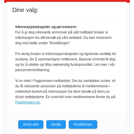
Dine valg:
Rema-flaggskip
dundrer videre
Informasjonskapsler og personvern
For å gi deg relevante annonser på vårt nettsted bruker vi
informasjon fra ditt besøk på vårt nettsted. Du kan reservere
Slik opprettholdes
deg mot dette under "Innstillinger".
ølsalget
For øvrig bruker vi informasjonskapsler og lignende verktøy for
analyse, for å sammenligne nettlesere, tilpasse innhold til deg
og for å utvikle og tilby nødvendig funksjonalitet. Les mer i vår
Færre varer, men fulle
personvernerklæring.
hyller
Vi er med i Fagpressen-nettverket. Om du samtykker under, vil
du få relevante annonser på nettstedene til medlemmene i
nettverket basert på informasjon fra dine besøk på tvers av
KI lager mat i butikken
disse nettstedene. En oversikt over medlemmene finner du på
Fagpressen.no.
Q passerte 1 milliard i
Avvis alle
Godta
Innstillinger