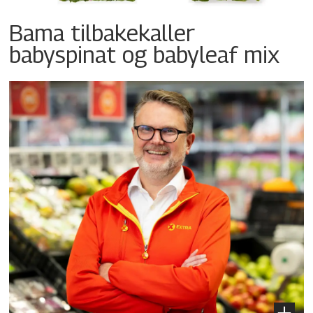
Bama tilbakekaller
babyspinat og babyleaf mix