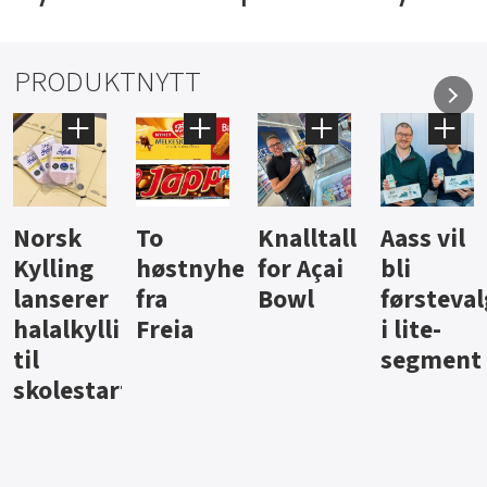
PRODUKTNYTT
Knalltall
Aass vil
Brus og
Hard
ter
for Açai
bli
jus fra
iste fra
Bowl
førstevalg
Berentsen
Hansa
i lite-
segment