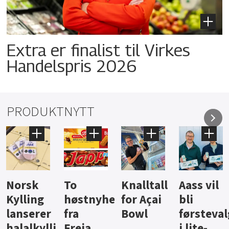
Extra er finalist til Virkes
Handelspris 2026
PRODUKTNYTT
Knalltall
Aass vil
Brus og
Hard
ter
for Açai
bli
jus fra
iste fra
Bowl
førstevalg
Berentsen
Hansa
i lite-