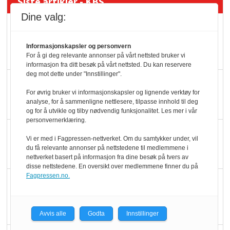
Siste artikler - KBS
Dine valg:
Mat er viktigere enn
pris når elbilister
Informasjonskapsler og personvern
velger ladestopp
For å gi deg relevante annonser på vårt nettsted bruker vi
informasjon fra ditt besøk på vårt nettsted. Du kan reservere
deg mot dette under "Innstillinger".
Ti bensinstasjoner
For øvrig bruker vi informasjonskapsler og lignende verktøy for
legger ned hver måned
analyse, for å sammenligne nettlesere, tilpasse innhold til deg
og for å utvikle og tilby nødvendig funksjonalitet. Les mer i vår
personvernerklæring.
Potetball, kylling og 98
Vi er med i Fagpressen-nettverket. Om du samtykker under, vil
oktan
du få relevante annonser på nettstedene til medlemmene i
nettverket basert på informasjon fra dine besøk på tvers av
disse nettstedene. En oversikt over medlemmene finner du på
Fagpressen.no.
KBS-bransjen i
endring: Stadig større
serveringstilbud
Avvis alle
Godta
Innstillinger