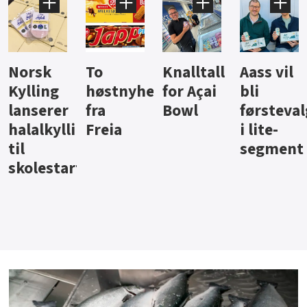
Knalltall
Aass vil
Brus og
Hard
ter
for Açai
bli
jus fra
iste fra
Bowl
førstevalg
Berentsen
Hansa
i lite-
segment