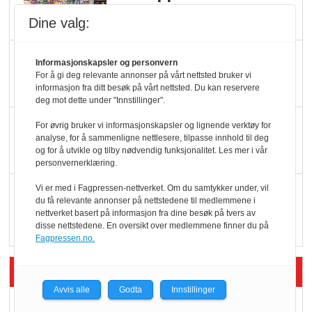
ølsalget
Dine valg:
Færre varer, men fulle
Informasjonskapsler og personvern
hyller
For å gi deg relevante annonser på vårt nettsted bruker vi
informasjon fra ditt besøk på vårt nettsted. Du kan reservere
deg mot dette under "Innstillinger".
KI lager mat i butikken
For øvrig bruker vi informasjonskapsler og lignende verktøy for
analyse, for å sammenligne nettlesere, tilpasse innhold til deg
og for å utvikle og tilby nødvendig funksjonalitet. Les mer i vår
personvernerklæring.
Q passerte 1 milliard i
Vi er med i Fagpressen-nettverket. Om du samtykker under, vil
du få relevante annonser på nettstedene til medlemmene i
Rema i 2025
nettverket basert på informasjon fra dine besøk på tvers av
disse nettstedene. En oversikt over medlemmene finner du på
Fagpressen.no.
Siste artikler - Økologisk
Avvis alle
Godta
Innstillinger
Kolonihagens norske