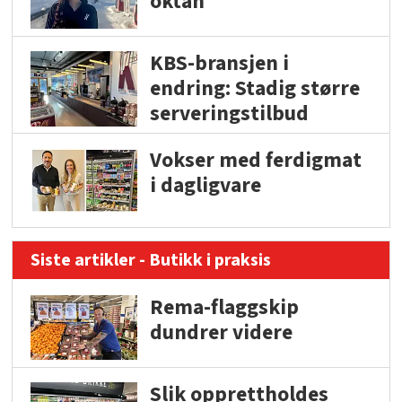
oktan
KBS-bransjen i
endring: Stadig større
serveringstilbud
Vokser med ferdigmat
i dagligvare
Siste artikler - Butikk i praksis
Rema-flaggskip
dundrer videre
Slik opprettholdes