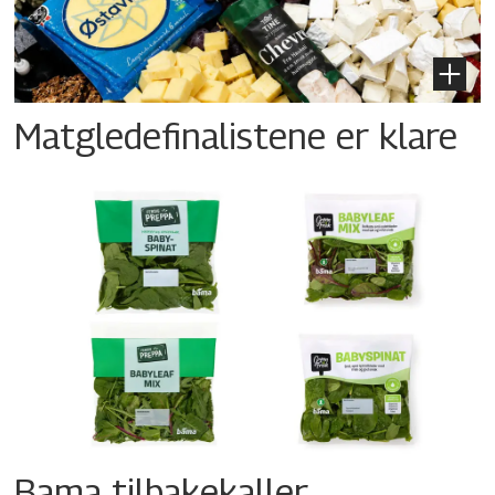
Matgledefinalistene er klare
Bama tilbakekaller