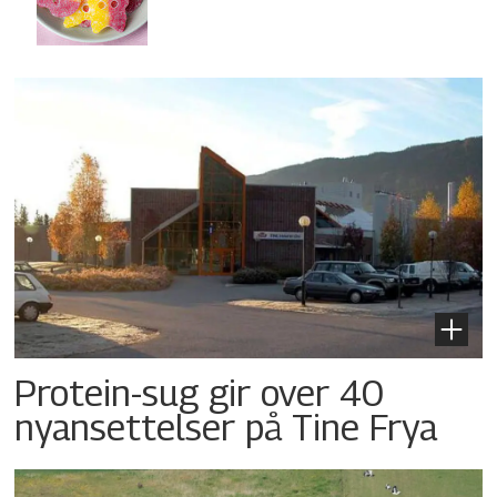
Protein-sug gir over 40
nyansettelser på Tine Frya