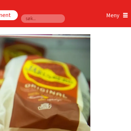
nnent
Søk