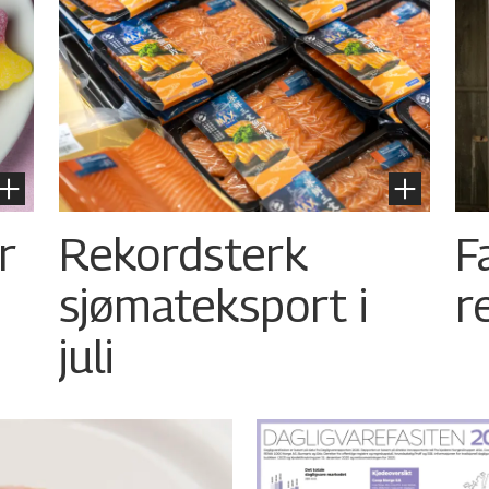
r
Rekordsterk
F
sjømateksport i
r
juli