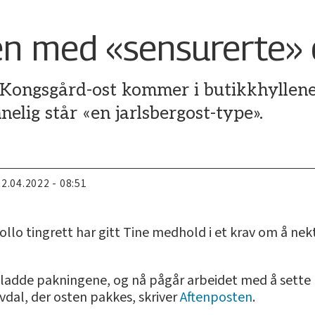
n med «sensurerte» 
ongsgård-ost kommer i butikkhyllene,
elig står «en jarlsbergost-type».
22.04.2022 - 08:51
Follo tingrett har gitt Tine medhold i et krav om å ne
sladde pakningene, og nå pågår arbeidet med å sette
Alvdal, der osten pakkes, skriver
Aftenposten
.