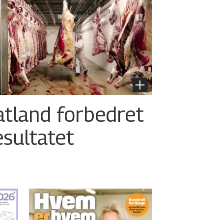
atland forbedret
esultatet