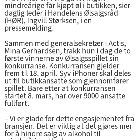
mindreårige får kjøpt øl i butikken, sier
daglig leder i Handelens Ølsalgsråd
(HØR), Ingvill Størksen, i en
pressemelding.
Sammen med generalsekretær i Actis,
Mina Gerhardsen, trakk hun i dag de to
første vinnerne av Ølsalgsspillet sin
konkurranse. Konkurransen gjelder
frem til 18. april. Syv iPhoner skal deles
ut til butikkansatte som gjennomfører
spillet. Bare etter at konkurransen
startet 8. mars, har over 9000 ansatte
fullført.
– Vi er glade for dette engasjementet fra
bransjen. Det er viktig at det gjøres mer
for å hindre salg av alkohol til