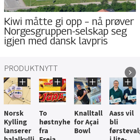
Kiwi måtte gi opp – nå prøver
Norgesgruppen-selskap seg
igjen med dansk lavpris
PRODUKTNYTT
Knalltall
Aass vil
Brus og
Hard
ter
for Açai
bli
jus fra
iste fra
Bowl
førstevalg
Berentsen
Hansa
i lite-