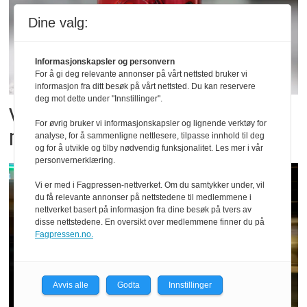
Dine valg:
Informasjonskapsler og personvern
For å gi deg relevante annonser på vårt nettsted bruker vi
informasjon fra ditt besøk på vårt nettsted. Du kan reservere
deg mot dette under "Innstillinger".
Vil vokse i brusmarkedet
For øvrig bruker vi informasjonskapsler og lignende verktøy for
med Dr Pepper
analyse, for å sammenligne nettlesere, tilpasse innhold til deg
og for å utvikle og tilby nødvendig funksjonalitet. Les mer i vår
personvernerklæring.
Vi er med i Fagpressen-nettverket. Om du samtykker under, vil
du få relevante annonser på nettstedene til medlemmene i
nettverket basert på informasjon fra dine besøk på tvers av
disse nettstedene. En oversikt over medlemmene finner du på
Fagpressen.no.
Avvis alle
Godta
Innstillinger