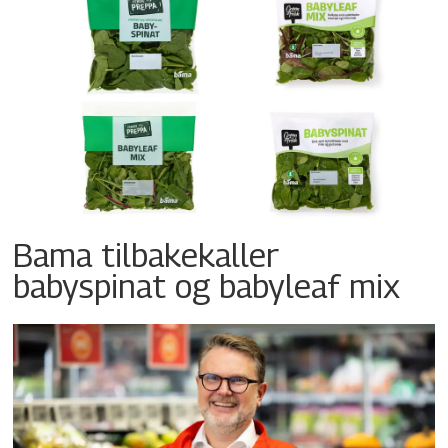
Bama tilbakekaller
babyspinat og babyleaf mix