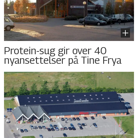
Protein-sug gir over 40
nyansettelser på Tine Frya