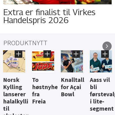
Extra er finalist til Virkes
Handelspris 2026
PRODUKTNYTT
Norsk
To
Knalltall
Aass vil
Kylling
høstnyheter
for Açai
bli
lanserer
fra
Bowl
førsteval
halalkyllingpålegg
Freia
i lite-
til
segment