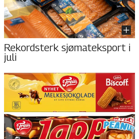
Rekordsterk sjømateksport i
juli