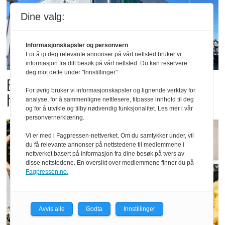
Dine valg:
Informasjonskapsler og personvern
For å gi deg relevante annonser på vårt nettsted bruker vi
informasjon fra ditt besøk på vårt nettsted. Du kan reservere
deg mot dette under "Innstillinger".
Butikktesten: Slitent, men
For øvrig bruker vi informasjonskapsler og lignende verktøy for
hyggelig
analyse, for å sammenligne nettlesere, tilpasse innhold til deg
og for å utvikle og tilby nødvendig funksjonalitet. Les mer i vår
personvernerklæring.
Vi er med i Fagpressen-nettverket. Om du samtykker under, vil
du få relevante annonser på nettstedene til medlemmene i
nettverket basert på informasjon fra dine besøk på tvers av
disse nettstedene. En oversikt over medlemmene finner du på
Fagpressen.no.
Avvis alle
Godta
Innstillinger