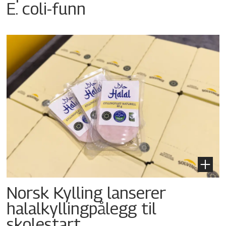
E. coli-funn
Norsk Kylling lanserer
halalkyllingpålegg til
skolestart