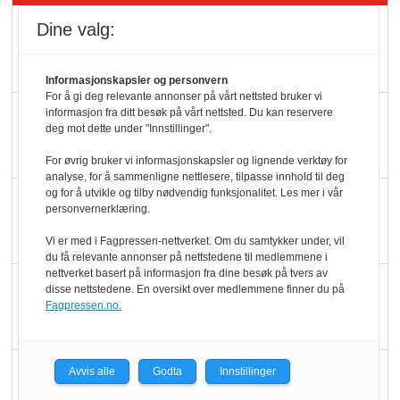
Rema-flaggskip
Dine valg:
dundrer videre
Informasjonskapsler og personvern
For å gi deg relevante annonser på vårt nettsted bruker vi
Slik opprettholdes
informasjon fra ditt besøk på vårt nettsted. Du kan reservere
deg mot dette under "Innstillinger".
ølsalget
For øvrig bruker vi informasjonskapsler og lignende verktøy for
analyse, for å sammenligne nettlesere, tilpasse innhold til deg
og for å utvikle og tilby nødvendig funksjonalitet. Les mer i vår
Færre varer, men fulle
personvernerklæring.
hyller
Vi er med i Fagpressen-nettverket. Om du samtykker under, vil
du få relevante annonser på nettstedene til medlemmene i
nettverket basert på informasjon fra dine besøk på tvers av
KI lager mat i butikken
disse nettstedene. En oversikt over medlemmene finner du på
Fagpressen.no.
Q passerte 1 milliard i
Avvis alle
Godta
Innstillinger