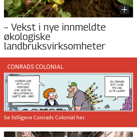
– Vekst i nye innmeldte
økologiske
landbruksvirksomheter
CONRADS COLONIAL
Se tidligere Conrads Colonial her.