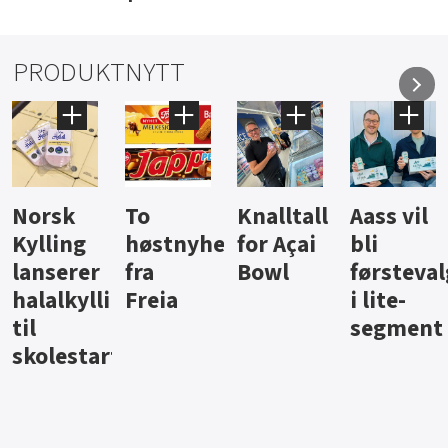
PRODUKTNYTT
Knalltall
Aass vil
Brus og
Hard
ter
for Açai
bli
jus fra
iste fra
Bowl
førstevalg
Berentsen
Hansa
i lite-
segment