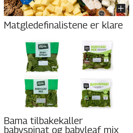
Matgledefinalistene er klare
Bama tilbakekaller
babyspinat og babyleaf mix