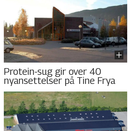
Protein-sug gir over 40
nyansettelser på Tine Frya