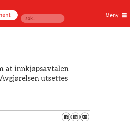
nnent
Søk
m at innkjøpsavtalen
Avgjørelsen utsettes