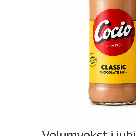
Volumvekst i jub