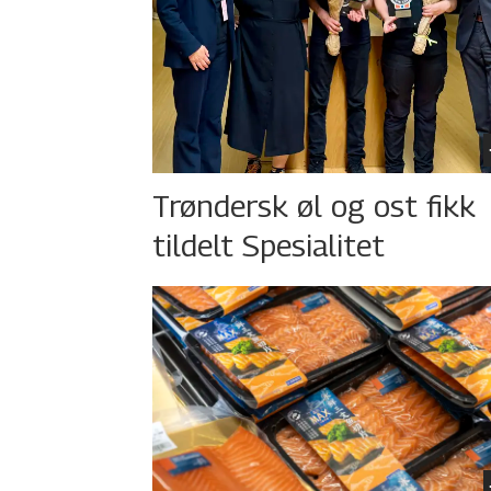
Trøndersk øl og ost fikk
tildelt Spesialitet