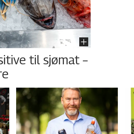
tive til sjømat –
re