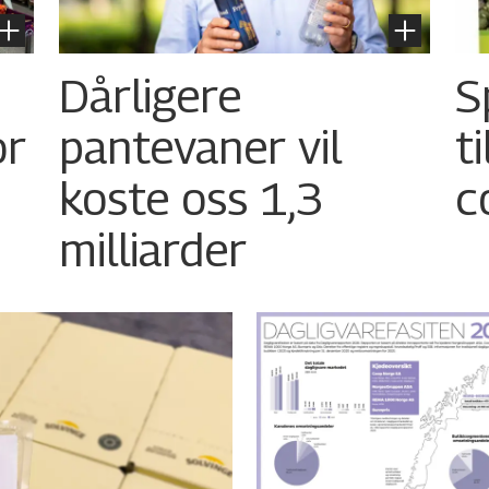
Dårligere
S
or
pantevaner vil
t
koste oss 1,3
c
milliarder