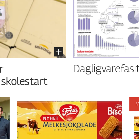
Dagligvarefasi
r
 skolestart
M