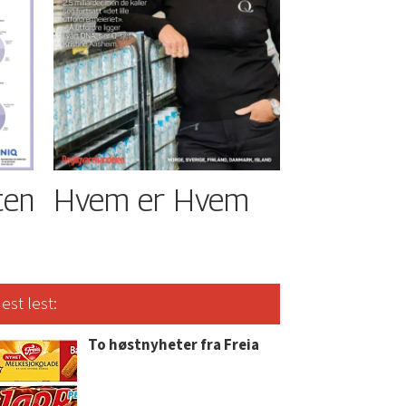
ten
Hvem er Hvem
est lest:
To høstnyheter fra Freia