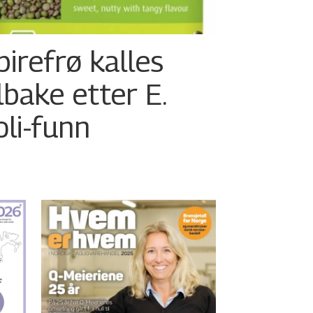
pirefrø kalles
ilbake etter E.
oli-funn