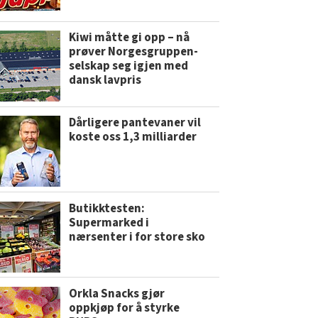
Kiwi måtte gi opp – nå
prøver Norgesgruppen-
selskap seg igjen med
dansk lavpris
Dårligere pantevaner vil
koste oss 1,3 milliarder
Butikktesten:
Supermarked i
nærsenter i for store sko
Orkla Snacks gjør
oppkjøp for å styrke